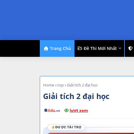
Trang Chủ
Đề Thi Mới Nhất
Home
top
Giải tích 2 đại học
Giải tích 2 đại học
🌐
.Edu
.
lượt xem
vn
ĐƯỢC TÀI TRỢ