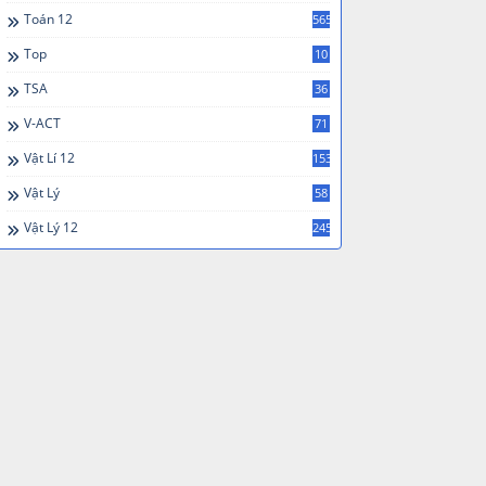
Toán 12
565
Top
10
TSA
36
V-ACT
71
Vật Lí 12
153
Vật Lý
58
Vật Lý 12
245