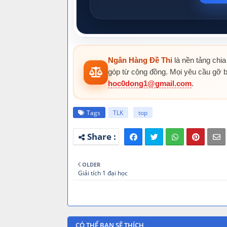
Ngân Hàng Đề Thi
là nền tảng chia
góp từ cộng đồng. Mọi yêu cầu gỡ b
hoc0dong1@gmail.com
.
Tags
TLK
top
OLDER
Giải tích 1 đại học
CÓ THỂ BẠN SẼ THÍCH