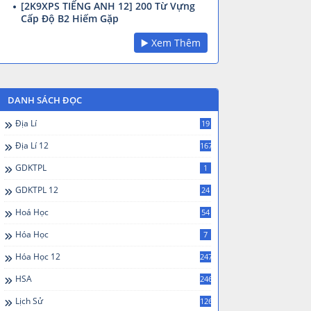
[2K9XPS TIẾNG ANH 12] 200 Từ Vựng
Cấp Độ B2 Hiếm Gặp
▶️ Xem Thêm
DANH SÁCH ĐỌC
Địa Lí
19
Địa Lí 12
167
GDKTPL
1
GDKTPL 12
24
Hoá Học
54
Hóa Học
7
Hóa Học 12
247
HSA
246
Lịch Sử
126