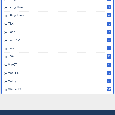
Tiếng Hàn
3
Tiếng Trung
6
TLK
19
Toán
125
Toán 12
569
Top
10
TSA
36
V-ACT
71
Vật Lí 12
153
Vật Lý
58
Vật Lý 12
245