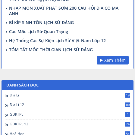
NHẬP MÔN XUẤT PHÁT SỚM 200 CÂU HỎI ĐỊA CÔ MAI
ANH
BÍ KÍP SINH TỒN LỊCH SỬ ĐẢNG
Các Mốc Lịch Sử Quan Trọng
Hệ Thống Các Sự Kiện Lịch Sử Việt Nam Lớp 12
TÓM TẮT MỐC THỜI GIAN LỊCH SỬ ĐẢNG
▶️ Xem Thêm
DANH SÁCH ĐỌC
Địa Lí
19
Địa Lí 12
168
GDKTPL
1
GDKTPL 12
24
Hoá Học
54