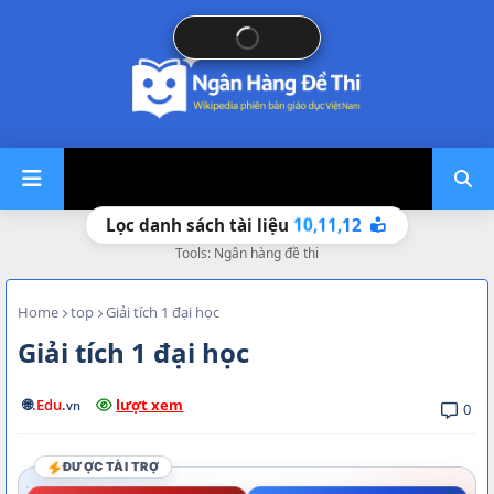
11,
12
10,
Lọc danh sách tài liệu
Tools: Ngân hàng đề thi
Home
top
Giải tích 1 đại học
Giải tích 1 đại học
🌐
.Edu
.
lượt xem
vn
0
ĐƯỢC TÀI TRỢ