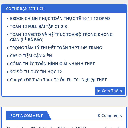
CÓ THỂ BẠN SẼ THÍCH
EBOOK CHINH PHỤC TOÁN THỰC TẾ 10 11 12 DPAD
TOÁN 12 FULL BÀI TẬP C1-2-3
TOÁN 12 VECTO VÀ HỆ TRỤC TOẠ ĐỘ TRONG KHÔNG
GIAN (LÊ BÁ BẢO)
TRỌNG TÂM LÝ THUYẾT TOÁN THPT 149 TRANG
CASIO TIỆM CẬN XIÊN
CÔNG THỨC TOÁN HÌNH GIẢI NHANH THPT
SƠ ĐỒ TƯ DUY TIN HỌC 12
Chuyên Đề Toán Thực Tế Ôn Thi Tốt Nghiệp THPT
▶️ Xem Thêm
0 Comments
POST A COMMENT