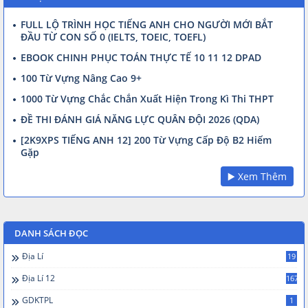
FULL LỘ TRÌNH HỌC TIẾNG ANH CHO NGƯỜI MỚI BẮT
ĐẦU TỪ CON SỐ 0 (IELTS, TOEIC, TOEFL)
EBOOK CHINH PHỤC TOÁN THỰC TẾ 10 11 12 DPAD
100 Từ Vựng Nâng Cao 9+
1000 Từ Vựng Chắc Chắn Xuất Hiện Trong Kì Thi THPT
ĐỀ THI ĐÁNH GIÁ NĂNG LỰC QUÂN ĐỘI 2026 (QDA)
[2K9XPS TIẾNG ANH 12] 200 Từ Vựng Cấp Độ B2 Hiếm
Gặp
▶️ Xem Thêm
DANH SÁCH ĐỌC
Địa Lí
19
Địa Lí 12
167
GDKTPL
1