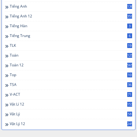
Tiếng Anh
136
Tiếng Anh 12
359
Tiếng Hàn
3
Tiếng Trung
6
TLK
19
Toán
125
Toán 12
565
Top
10
TSA
36
V-ACT
71
Vật Lí 12
153
Vật Lý
58
Vật Lý 12
245