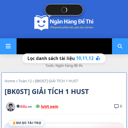
12
11,
10,
Lọc danh sách tài liệu
Tools: Ngân hàng đề thi
Home
Toán 12
[BK0ST] GIẢI TÍCH 1 HUST
[BK0ST] GIẢI TÍCH 1 HUST
0
🌐
.Edu
.
lượt xem
vn
ĐƯỢC TÀI TRỢ