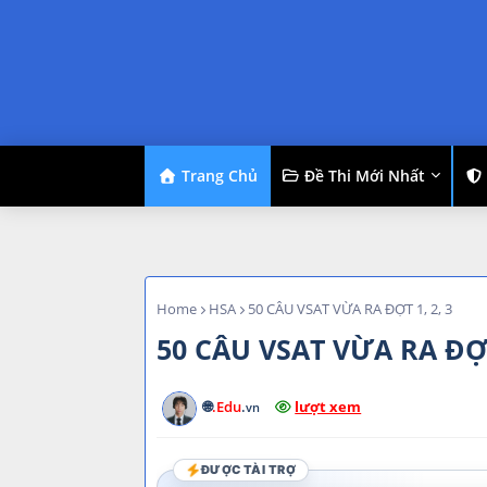
Trang Chủ
Đề Thi Mới Nhất
Home
HSA
50 CÂU VSAT VỪA RA ĐỢT 1, 2, 3
50 CÂU VSAT VỪA RA ĐỢT 
🌐
.Edu
.
lượt xem
vn
ĐƯỢC TÀI TRỢ