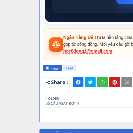
Ngân Hàng Đề Thi
là nền tảng chia
góp từ cộng đồng. Mọi yêu cầu gỡ b
hoc0dong1@gmail.com
.
Tags
HSA
OLDER
50 CÂU VSAT ĐỢT 4