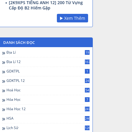
[2K9XPS TIẾNG ANH 12] 200 Từ Vựng
Cấp Độ B2 Hiếm Gặp
▶️ Xem Thêm
DANH SÁCH ĐỌC
Địa Lí
19
Địa Lí 12
167
GDKTPL
1
GDKTPL 12
24
Hoá Học
54
Hóa Học
7
Hóa Học 12
247
HSA
246
Lịch Sử
126