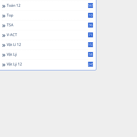
Toán 12
565
Top
10
TSA
36
V-ACT
71
Vật Lí 12
153
Vật Lý
58
Vật Lý 12
245