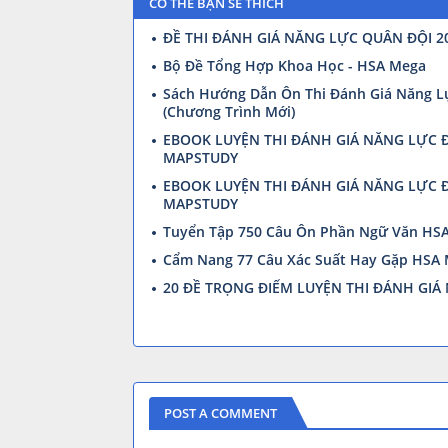
CÓ THỂ BẠN SẼ THÍCH
ĐỀ THI ĐÁNH GIÁ NĂNG LỰC QUÂN ĐỘI 20
Bộ Đề Tổng Hợp Khoa Học - HSA Mega
Sách Hướng Dẫn Ôn Thi Đánh Giá Năng L
(Chương Trình Mới)
EBOOK LUYỆN THI ĐÁNH GIÁ NĂNG LỰC Đ
MAPSTUDY
EBOOK LUYỆN THI ĐÁNH GIÁ NĂNG LỰC Đ
MAPSTUDY
Tuyển Tập 750 Câu Ôn Phần Ngữ Văn HS
Cẩm Nang 77 Câu Xác Suất Hay Gặp HSA
20 ĐỀ TRỌNG ĐIỂM LUYỆN THI ĐÁNH GI
POST A COMMENT