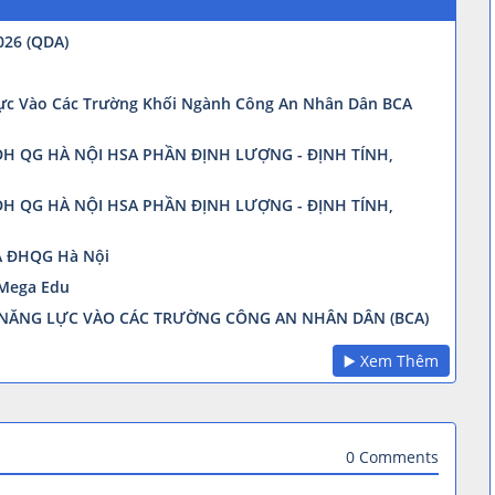
26 (QDA)
ực Vào Các Trường Khối Ngành Công An Nhân Dân BCA
H QG HÀ NỘI HSA PHẦN ĐỊNH LƯỢNG - ĐỊNH TÍNH,
H QG HÀ NỘI HSA PHẦN ĐỊNH LƯỢNG - ĐỊNH TÍNH,
A ĐHQG Hà Nội
 Mega Edu
Á NĂNG LỰC VÀO CÁC TRƯỜNG CÔNG AN NHÂN DÂN (BCA)
▶️ Xem Thêm
0 Comments