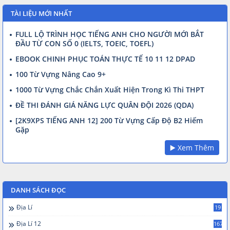
TÀI LIỆU MỚI NHẤT
FULL LỘ TRÌNH HỌC TIẾNG ANH CHO NGƯỜI MỚI BẮT
ĐẦU TỪ CON SỐ 0 (IELTS, TOEIC, TOEFL)
EBOOK CHINH PHỤC TOÁN THỰC TẾ 10 11 12 DPAD
100 Từ Vựng Nâng Cao 9+
1000 Từ Vựng Chắc Chắn Xuất Hiện Trong Kì Thi THPT
ĐỀ THI ĐÁNH GIÁ NĂNG LỰC QUÂN ĐỘI 2026 (QDA)
[2K9XPS TIẾNG ANH 12] 200 Từ Vựng Cấp Độ B2 Hiếm
Gặp
▶️ Xem Thêm
DANH SÁCH ĐỌC
Địa Lí
19
Địa Lí 12
167