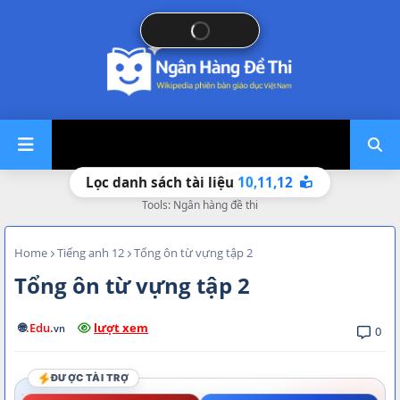
12
11,
10,
Lọc danh sách tài liệu
Tools: Ngân hàng đề thi
Home
Tiếng anh 12
Tổng ôn từ vựng tập 2
Tổng ôn từ vựng tập 2
🌐
.Edu
.
lượt xem
vn
0
ĐƯỢC TÀI TRỢ