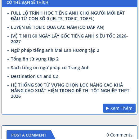
CÓ THỂ BẠN SẼ THÍCH
FULL LỘ TRÌNH HỌC TIẾNG ANH CHO NGƯỜI MỚI BẮT
ĐẦU TỪ CON SỐ 0 (IELTS, TOEIC, TOEFL)
LUYỆN ĐỀ TOEIC QUA CÁC NĂM (CÓ ĐÁP ÁN)
[VỆ TINH] 60 NGÀY LẤY GỐC TIẾNG ANH SIÊU TỐC 2026-
2027
Ngữ pháp tiếng anh Mai Lan Hương tập 2
Tổng ôn từ vựng tập 2
Sách tổng ôn ngữ pháp cô Trang Anh
Destination C1 and C2
HỆ THỐNG 500 TỪ VỰNG CHỌN LỌC NÂNG CAO KHẢ
NĂNG CAO XUẤT HIỆN TRONG ĐỀ THI TỐT NGHIỆP THPT
2026
▶️ Xem Thêm
0 Comments
POST A COMMENT