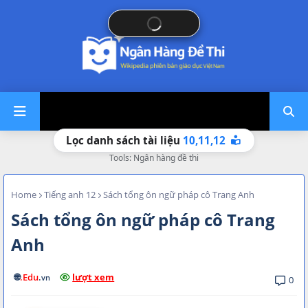
10,
11,
12
Lọc danh sách tài liệu
Tools: Ngân hàng đề thi
Home
Tiếng anh 12
Sách tổng ôn ngữ pháp cô Trang Anh
Sách tổng ôn ngữ pháp cô Trang
Anh
🌐
.Edu
.
lượt xem
vn
0