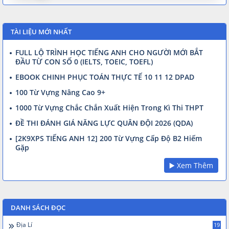
TÀI LIỆU MỚI NHẤT
FULL LỘ TRÌNH HỌC TIẾNG ANH CHO NGƯỜI MỚI BẮT
ĐẦU TỪ CON SỐ 0 (IELTS, TOEIC, TOEFL)
EBOOK CHINH PHỤC TOÁN THỰC TẾ 10 11 12 DPAD
100 Từ Vựng Nâng Cao 9+
1000 Từ Vựng Chắc Chắn Xuất Hiện Trong Kì Thi THPT
ĐỀ THI ĐÁNH GIÁ NĂNG LỰC QUÂN ĐỘI 2026 (QDA)
[2K9XPS TIẾNG ANH 12] 200 Từ Vựng Cấp Độ B2 Hiếm
Gặp
▶️ Xem Thêm
DANH SÁCH ĐỌC
Địa Lí
19