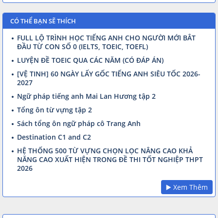
CÓ THỂ BẠN SẼ THÍCH
FULL LỘ TRÌNH HỌC TIẾNG ANH CHO NGƯỜI MỚI BẮT
ĐẦU TỪ CON SỐ 0 (IELTS, TOEIC, TOEFL)
LUYỆN ĐỀ TOEIC QUA CÁC NĂM (CÓ ĐÁP ÁN)
[VỆ TINH] 60 NGÀY LẤY GỐC TIẾNG ANH SIÊU TỐC 2026-
2027
Ngữ pháp tiếng anh Mai Lan Hương tập 2
Tổng ôn từ vựng tập 2
Sách tổng ôn ngữ pháp cô Trang Anh
Destination C1 and C2
HỆ THỐNG 500 TỪ VỰNG CHỌN LỌC NÂNG CAO KHẢ
NĂNG CAO XUẤT HIỆN TRONG ĐỀ THI TỐT NGHIỆP THPT
2026
▶️ Xem Thêm