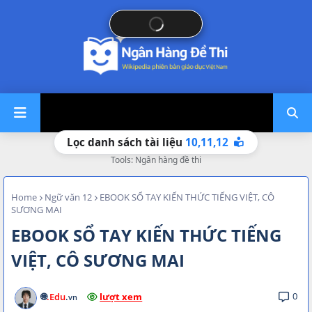
10,
11,
12
Lọc danh sách tài liệu
Tools: Ngân hàng đề thi
Home
Ngữ văn 12
EBOOK SỔ TAY KIẾN THỨC TIẾNG VIỆT, CÔ
SƯƠNG MAI
EBOOK SỔ TAY KIẾN THỨC TIẾNG
VIỆT, CÔ SƯƠNG MAI
0
🌐
.Edu
.
lượt xem
vn