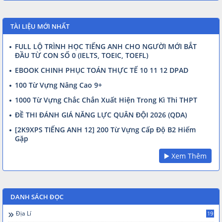
TÀI LIỆU MỚI NHẤT
FULL LỘ TRÌNH HỌC TIẾNG ANH CHO NGƯỜI MỚI BẮT
ĐẦU TỪ CON SỐ 0 (IELTS, TOEIC, TOEFL)
EBOOK CHINH PHỤC TOÁN THỰC TẾ 10 11 12 DPAD
100 Từ Vựng Nâng Cao 9+
1000 Từ Vựng Chắc Chắn Xuất Hiện Trong Kì Thi THPT
ĐỀ THI ĐÁNH GIÁ NĂNG LỰC QUÂN ĐỘI 2026 (QDA)
[2K9XPS TIẾNG ANH 12] 200 Từ Vựng Cấp Độ B2 Hiếm
Gặp
▶️ Xem Thêm
DANH SÁCH ĐỌC
Địa Lí
19