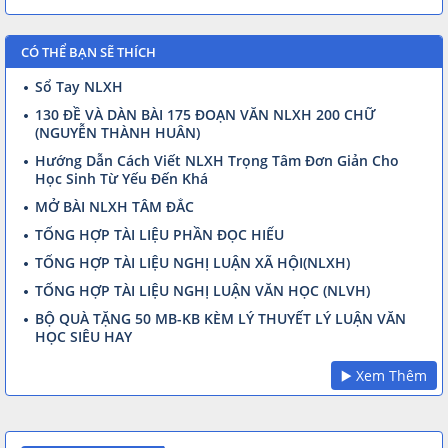
CÓ THỂ BẠN SẼ THÍCH
Sổ Tay NLXH
130 ĐỀ VÀ DÀN BÀI 175 ĐOẠN VĂN NLXH 200 CHỮ
(NGUYỄN THÀNH HUÂN)
Hướng Dẫn Cách Viết NLXH Trọng Tâm Đơn Giản Cho
Học Sinh Từ Yếu Đến Khá
MỞ BÀI NLXH TÂM ĐẮC
TỔNG HỢP TÀI LIỆU PHẦN ĐỌC HIỂU
TỔNG HỢP TÀI LIỆU NGHỊ LUẬN XÃ HỘI(NLXH)
TỔNG HỢP TÀI LIỆU NGHỊ LUẬN VĂN HỌC (NLVH)
BỘ QUÀ TẶNG 50 MB-KB KÈM LÝ THUYẾT LÝ LUẬN VĂN
HỌC SIÊU HAY
▶️ Xem Thêm