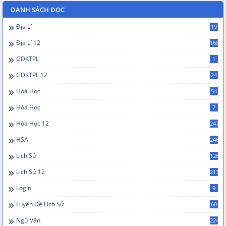
DANH SÁCH ĐỌC
Địa Lí
19
Địa Lí 12
168
GDKTPL
1
GDKTPL 12
24
Hoá Học
54
Hóa Học
7
Hóa Học 12
247
HSA
246
Lịch Sử
126
Lịch Sử 12
213
Login
9
Luyện Đề Lịch Sử
60
Ngữ Văn
224