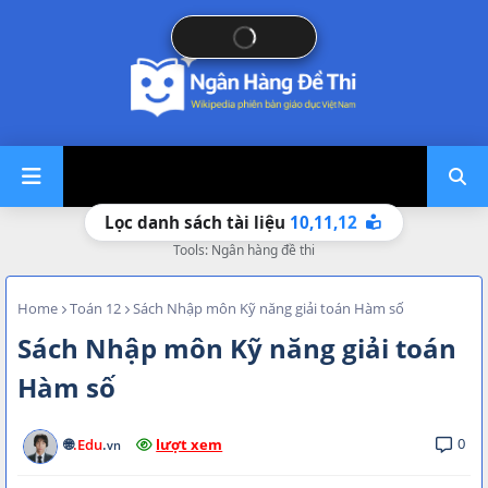
10,
11,
12
Lọc danh sách tài liệu
Tools: Ngân hàng đề thi
Home
Toán 12
Sách Nhập môn Kỹ năng giải toán Hàm số
Sách Nhập môn Kỹ năng giải toán
Hàm số
0
🌐
.Edu
.
lượt xem
vn