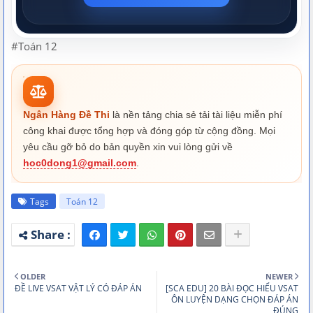
#Toán 12
Ngân Hàng Đề Thi
là nền tảng chia sẻ tải tài liệu miễn phí
công khai được tổng hợp và đóng góp từ cộng đồng. Mọi
yêu cầu gỡ bỏ do bản quyền xin vui lòng gửi về
hoc0dong1@gmail.com
.
Tags
Toán 12
OLDER
NEWER
ĐỀ LIVE VSAT VẬT LÝ CÓ ĐÁP ÁN
[SCA EDU] 20 BÀI ĐỌC HIỂU VSAT
ÔN LUYỆN DẠNG CHỌN ĐÁP ÁN
ĐÚNG