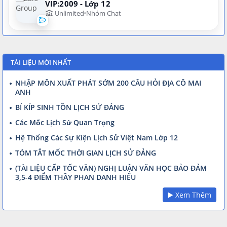
VIP:2009 - Lớp 12
Unlimited
Nhóm Chat
TÀI LIỆU MỚI NHẤT
NHẬP MÔN XUẤT PHÁT SỚM 200 CÂU HỎI ĐỊA CÔ MAI
ANH
BÍ KÍP SINH TỒN LỊCH SỬ ĐẢNG
Các Mốc Lịch Sử Quan Trọng
Hệ Thống Các Sự Kiện Lịch Sử Việt Nam Lớp 12
TÓM TẮT MỐC THỜI GIAN LỊCH SỬ ĐẢNG
(TÀI LIỆU CẤP TỐC VĂN) NGHỊ LUẬN VĂN HỌC BẢO ĐẢM
3,5-4 ĐIỂM THẦY PHAN DANH HIẾU
▶️ Xem Thêm