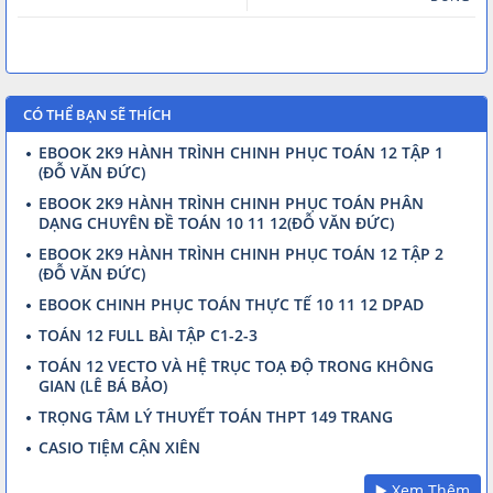
CÓ THỂ BẠN SẼ THÍCH
EBOOK 2K9 HÀNH TRÌNH CHINH PHỤC TOÁN 12 TẬP 1
(ĐỖ VĂN ĐỨC)
EBOOK 2K9 HÀNH TRÌNH CHINH PHỤC TOÁN PHÂN
DẠNG CHUYÊN ĐỀ TOÁN 10 11 12(ĐỖ VĂN ĐỨC)
EBOOK 2K9 HÀNH TRÌNH CHINH PHỤC TOÁN 12 TẬP 2
(ĐỖ VĂN ĐỨC)
EBOOK CHINH PHỤC TOÁN THỰC TẾ 10 11 12 DPAD
TOÁN 12 FULL BÀI TẬP C1-2-3
TOÁN 12 VECTO VÀ HỆ TRỤC TOẠ ĐỘ TRONG KHÔNG
GIAN (LÊ BÁ BẢO)
TRỌNG TÂM LÝ THUYẾT TOÁN THPT 149 TRANG
CASIO TIỆM CẬN XIÊN
▶️ Xem Thêm