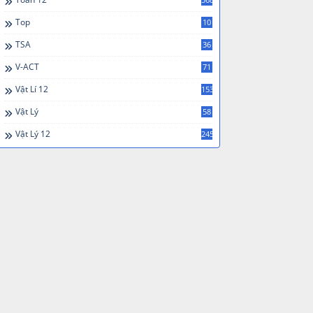
Top
10
TSA
36
V-ACT
71
Vật Lí 12
153
Vật Lý
58
Vật Lý 12
245