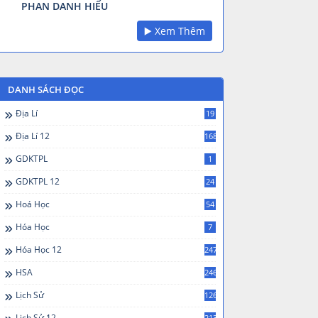
PHAN DANH HIẾU
▶️ Xem Thêm
DANH SÁCH ĐỌC
Địa Lí
19
Địa Lí 12
168
GDKTPL
1
GDKTPL 12
24
Hoá Học
54
Hóa Học
7
Hóa Học 12
247
HSA
246
Lịch Sử
126
Lịch Sử 12
213