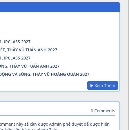
, IPCLASS 2027
HIỆT, THẦY VŨ TUẤN ANH 2027
, IPCLASS 2027
ƯỞNG, THẦY VŨ TUẤN ANH 2027
 ĐỘNG VÀ SÓNG, THẦY VŨ HOÀNG QUÂN 2027
▶️ Xem Thêm
0 Comments
comment này sẽ cần được Admin phê duyệt để được hiển
n, hãy liên hệ qua nhóm Zalo.