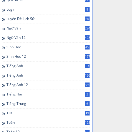
Login
9
Luyện Đề Lịch Sử
60
Ngữ Văn
224
Ngữ Văn 12
423
Sinh Học
45
Sinh Học 12
177
Tiếng Anh
53
Tiếng Anh
136
Tiếng Anh 12
359
Tiếng Hàn
3
Tiếng Trung
6
TLK
19
Toán
125
Toán 12
568