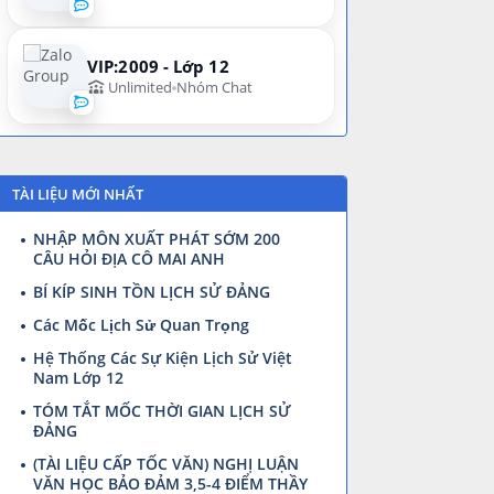
VIP:2009 - Lớp 12
Unlimited
Nhóm Chat
TÀI LIỆU MỚI NHẤT
NHẬP MÔN XUẤT PHÁT SỚM 200
CÂU HỎI ĐỊA CÔ MAI ANH
BÍ KÍP SINH TỒN LỊCH SỬ ĐẢNG
Các Mốc Lịch Sử Quan Trọng
Hệ Thống Các Sự Kiện Lịch Sử Việt
Nam Lớp 12
TÓM TẮT MỐC THỜI GIAN LỊCH SỬ
ĐẢNG
(TÀI LIỆU CẤP TỐC VĂN) NGHỊ LUẬN
VĂN HỌC BẢO ĐẢM 3,5-4 ĐIỂM THẦY