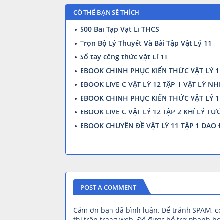
CÓ THỂ BẠN SẼ THÍCH
500 Bài Tập Vật Lí THCS
Trọn Bộ Lý Thuyết Và Bài Tập Vật Lý 11
Sổ tay công thức Vật Lí 11
EBOOK CHINH PHỤC KIẾN THỨC VẬT LÝ 11
EBOOK LIVE C VẬT LÝ 12 TẬP 1 VẬT LÝ N
EBOOK CHINH PHỤC KIẾN THỨC VẬT LÝ 11
EBOOK LIVE C VẬT LÝ 12 TẬP 2 KHÍ LÝ T
EBOOK CHUYÊN ĐỀ VẬT LÝ 11 TẬP 1 DAO
POST A COMMENT
Cảm ơn bạn đã bình luận. Để tránh SPAM, 
thị trên trang web. Để được hỗ trợ nhanh hơ