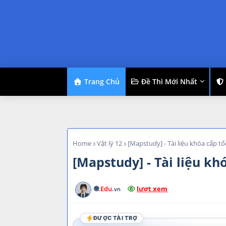
Trang Chủ
Đề Thi Mới Nhất
Home
Vật lý 12
[Mapstudy] - Tài liệu khóa cấp tố
[Mapstudy] - Tài liệu kh
🌐
.Edu
.
lượt xem
vn
ĐƯỢC TÀI TRỢ