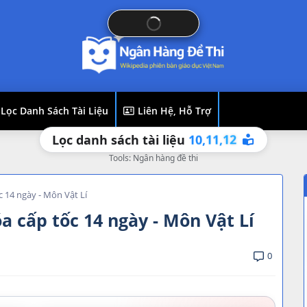
Lọc Danh Sách Tài Liệu
Liên Hệ, Hỗ Trợ
10,
11,
12
Lọc danh sách tài liệu
Tools: Ngân hàng đề thi
c 14 ngày - Môn Vật Lí
óa cấp tốc 14 ngày - Môn Vật Lí
0