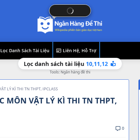
Lọc Danh Sách Tài Liệu
Liên Hệ, Hỗ Trợ
12
11,
10,
Lọc danh sách tài liệu
Tools: Ngân hàng đề thi
T LÝ KÌ THI TN THPT, IPCLASS
 MÔN VẬT LÝ KÌ THI TN THPT,
0