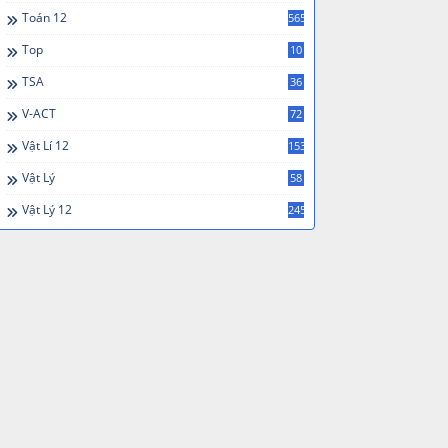
Toán 12
565
Top
10
TSA
36
V-ACT
72
Vật Lí 12
153
Vật Lý
58
Vật Lý 12
245