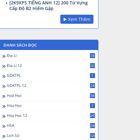
[2K9XPS TIẾNG ANH 12] 200 Từ Vựng
Cấp Độ B2 Hiếm Gặp
▶️ Xem Thêm
DANH SÁCH ĐỌC
Địa Lí
19
Địa Lí 12
167
GDKTPL
1
GDKTPL 12
24
Hoá Học
54
Hóa Học
7
Hóa Học 12
247
HSA
246
Lịch Sử
126