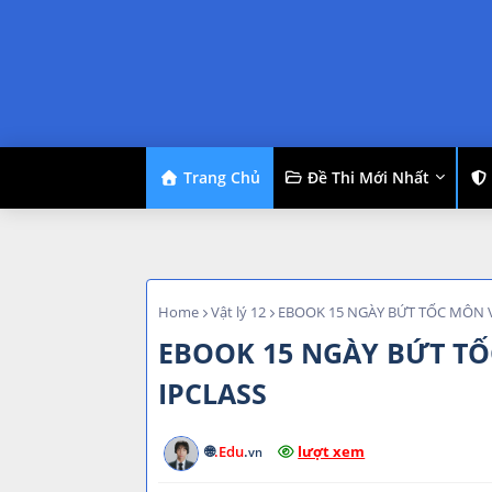
Trang Chủ
Đề Thi Mới Nhất
Home
Vật lý 12
EBOOK 15 NGÀY BỨT TỐC MÔN VẬ
EBOOK 15 NGÀY BỨT TỐC
IPCLASS
🌐
.Edu
.
lượt xem
vn