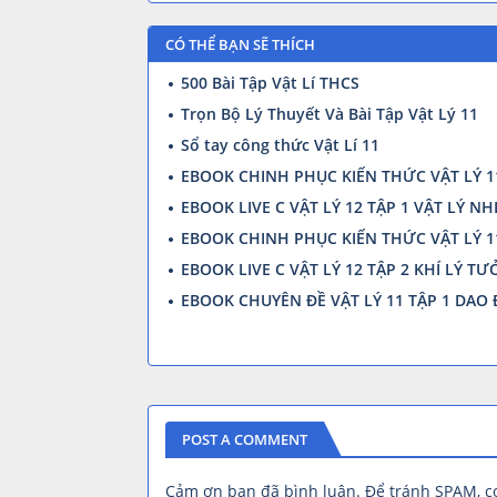
CÓ THỂ BẠN SẼ THÍCH
500 Bài Tập Vật Lí THCS
Trọn Bộ Lý Thuyết Và Bài Tập Vật Lý 11
Sổ tay công thức Vật Lí 11
EBOOK CHINH PHỤC KIẾN THỨC VẬT LÝ 11
EBOOK LIVE C VẬT LÝ 12 TẬP 1 VẬT LÝ N
EBOOK CHINH PHỤC KIẾN THỨC VẬT LÝ 11
EBOOK LIVE C VẬT LÝ 12 TẬP 2 KHÍ LÝ T
EBOOK CHUYÊN ĐỀ VẬT LÝ 11 TẬP 1 DAO
POST A COMMENT
Cảm ơn bạn đã bình luận. Để tránh SPAM, 