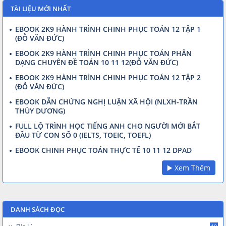
TÀI LIỆU MỚI NHẤT
EBOOK 2K9 HÀNH TRÌNH CHINH PHỤC TOÁN 12 TẬP 1
(ĐỖ VĂN ĐỨC)
EBOOK 2K9 HÀNH TRÌNH CHINH PHỤC TOÁN PHÂN
DẠNG CHUYÊN ĐỀ TOÁN 10 11 12(ĐỖ VĂN ĐỨC)
EBOOK 2K9 HÀNH TRÌNH CHINH PHỤC TOÁN 12 TẬP 2
(ĐỖ VĂN ĐỨC)
EBOOK DẪN CHỨNG NGHỊ LUẬN XÃ HỘI (NLXH-TRẦN
THÙY DƯƠNG)
FULL LỘ TRÌNH HỌC TIẾNG ANH CHO NGƯỜI MỚI BẮT
ĐẦU TỪ CON SỐ 0 (IELTS, TOEIC, TOEFL)
EBOOK CHINH PHỤC TOÁN THỰC TẾ 10 11 12 DPAD
▶️ Xem Thêm
DANH SÁCH ĐỌC