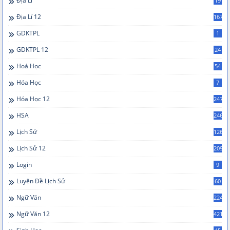
Địa Lí
19
Địa Lí 12
167
GDKTPL
1
GDKTPL 12
24
Hoá Học
54
Hóa Học
7
Hóa Học 12
247
HSA
246
Lịch Sử
126
Lịch Sử 12
209
Login
9
Luyện Đề Lịch Sử
60
Ngữ Văn
224
Ngữ Văn 12
421