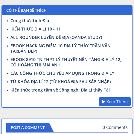
CÓ THỂ BẠN SẼ THÍCH
Công thức tính Địa
KIẾN THỨC ĐỊA LÍ 10 - 11
ALL-ROUNDER LUYỆN ĐỀ ĐỊA (QANDA STUDY)
EBOOK HACKING ĐIỂM 10 ĐỊA LÝ THẦY TRẦN VĂN
TÀI(BẢN ĐẸP)
EBOOK 8910 TN THPT LÝ THUYẾT NỀN TẢNG ĐỊA LÝ 12,
CÔ HOÀNG THỊ MAI ANH
CÁC CÔNG THỨC CHỦ YẾU ÁP DỤNG TRONG ĐỊA LÝ
TỪ KHÓA ĐỊA LÍ 12 (TỪ KHOÁ ĐỊA SAU SÁP NHẬP)
Kiến thức trọng tâm về Sông ngòi Địa Lí thầy Tài
▶️ Xem Thêm
0 Comments
POST A COMMENT