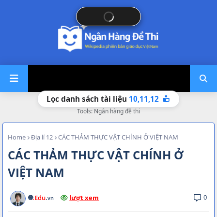
10,
11,
12
Lọc danh sách tài liệu
Tools: Ngân hàng đề thi
Home
Địa lí 12
CÁC THẢM THỰC VẬT CHÍNH Ở VIỆT NAM
CÁC THẢM THỰC VẬT CHÍNH Ở
VIỆT NAM
0
🌐
.Edu
.
lượt xem
vn