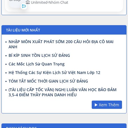
Unlimited
Nhóm Chat
TÀI LIỆU MỚI NHẤT
NHẬP MÔN XUẤT PHÁT SỚM 200 CÂU HỎI ĐỊA CÔ MAI
ANH
BÍ KÍP SINH TỒN LỊCH SỬ ĐẢNG
Các Mốc Lịch Sử Quan Trọng
Hệ Thống Các Sự Kiện Lịch Sử Việt Nam Lớp 12
TÓM TẮT MỐC THỜI GIAN LỊCH SỬ ĐẢNG
(TÀI LIỆU CẤP TỐC VĂN) NGHỊ LUẬN VĂN HỌC BẢO ĐẢM
3,5-4 ĐIỂM THẦY PHAN DANH HIẾU
▶️ Xem Thêm