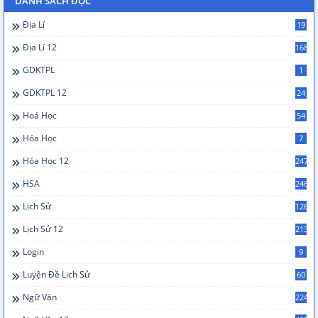
DANH SÁCH ĐỌC
Địa Lí
19
Địa Lí 12
168
GDKTPL
1
GDKTPL 12
24
Hoá Học
54
Hóa Học
7
Hóa Học 12
247
HSA
246
Lịch Sử
126
Lịch Sử 12
213
Login
9
Luyện Đề Lịch Sử
60
Ngữ Văn
224