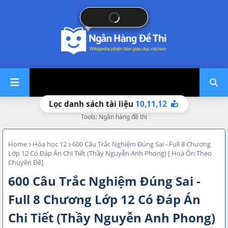
10,
11,
12
Lọc danh sách tài liệu
Tools: Ngân hàng đề thi
Home
Hóa học 12
600 Câu Trắc Nghiệm Đúng Sai - Full 8 Chương
Lớp 12 Có Đáp Án Chi Tiết (Thầy Nguyễn Anh Phong) [ Hoá Ôn Theo
Chuyên Đề]
600 Câu Trắc Nghiệm Đúng Sai -
Full 8 Chương Lớp 12 Có Đáp Án
Chi Tiết (Thầy Nguyễn Anh Phong)