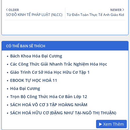
OLDER
NEWER
SƠ ĐỒ KINH TẾ PHÁP LUẬT (NLCC)
Từ Điển Toán Thực Tế Anh Giáo Kid
CÓ THỂ BẠN SẼ THÍCH
Bách Khoa Hóa Đại Cương
Các Công Thức Giải Nhanh Trắc Nghiệm Hóa Học
Giáo Trình Cơ Sở Hóa Học Hữu Cơ Tập 1
EBOOK TỰ HỌC HOÁ 11
Hóa Đại Cương
Trọn Bộ Công Thức Hóa Cơ Bản Lớp 12
SÁCH HOÁ VÔ CƠ 3 TẬP HOÀNG NHÂM
SÁCH HOÁ HỮU CƠ (ĐẶNG NHƯ TẠI-NGÔ THỊ THUẬN)
▶️ Xem Thêm