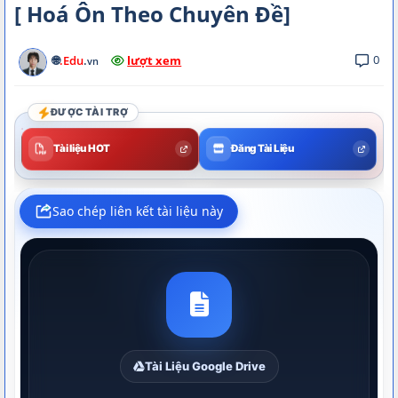
[ Hoá Ôn Theo Chuyên Đề]
0
🌐
.Edu
.
lượt xem
vn
ĐƯỢC TÀI TRỢ
Tài liệu HOT
Đăng Tài Liệu