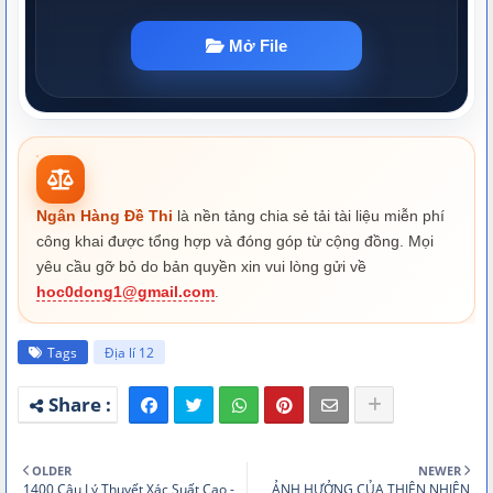
Ngân Hàng Đề Thi
là nền tảng chia sẻ tải tài liệu miễn phí
công khai được tổng hợp và đóng góp từ cộng đồng. Mọi
yêu cầu gỡ bỏ do bản quyền xin vui lòng gửi về
hoc0dong1@gmail.com
.
Tags
Địa lí 12
OLDER
NEWER
1400 Câu Lý Thuyết Xác Suất Cao -
ẢNH HƯỞNG CỦA THIÊN NHIÊN