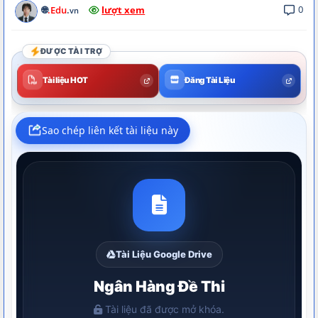
0
🌐
.Edu
.
lượt xem
vn
ĐƯỢC TÀI TRỢ
Tài liệu HOT
Đăng Tài Liệu