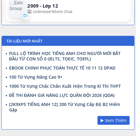
VIP:2009 - Lớp 12
Unlimited
Nhóm Chat
TÀI LIỆU MỚI NHẤT
FULL LỘ TRÌNH HỌC TIẾNG ANH CHO NGƯỜI MỚI BẮT
ĐẦU TỪ CON SỐ 0 (IELTS, TOEIC, TOEFL)
EBOOK CHINH PHỤC TOÁN THỰC TẾ 10 11 12 DPAD
100 Từ Vựng Nâng Cao 9+
1000 Từ Vựng Chắc Chắn Xuất Hiện Trong Kì Thi THPT
ĐỀ THI ĐÁNH GIÁ NĂNG LỰC QUÂN ĐỘI 2026 (QDA)
[2K9XPS TIẾNG ANH 12] 200 Từ Vựng Cấp Độ B2 Hiếm
Gặp
▶️ Xem Thêm