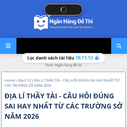
10,
11,
12
Lọc danh sách tài liệu
Tools: Ngân hàng đề thi
Home
Địa lí 12
ĐỊA LÍ THẦY TÀI - CÂU HỎI ĐÚNG SAI HAY NHẤT TỪ
CÁC TRƯỜNG SỞ NĂM 2026
ĐỊA LÍ THẦY TÀI - CÂU HỎI ĐÚNG
SAI HAY NHẤT TỪ CÁC TRƯỜNG SỞ
NĂM 2026