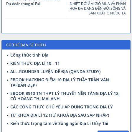
Dự đoán trúng tủ Full
NHIỆT ĐỚI ẨM GIÓ MÙA VÀ PHÂN
HOÁ ĐA DẠNG ĐẾN ĐỜI SỐNG VÀ
SẢN XUẤT Ở NƯỚC TA
CÓ THỂ BẠN SẼ THÍCH
Công thức tính Địa
KIẾN THỨC ĐỊA LÍ 10 - 11
ALL-ROUNDER LUYỆN ĐỀ ĐỊA (QANDA STUDY)
EBOOK HACKING ĐIỂM 10 ĐỊA LÝ THẦY TRẦN VĂN
TÀI(BẢN ĐẸP)
EBOOK 8910 TN THPT LÝ THUYẾT NỀN TẢNG ĐỊA LÝ 12,
CÔ HOÀNG THỊ MAI ANH
CÁC CÔNG THỨC CHỦ YẾU ÁP DỤNG TRONG ĐỊA LÝ
TỪ KHÓA ĐỊA LÍ 12 (TỪ KHOÁ ĐỊA SAU SÁP NHẬP)
Kiến thức trọng tâm về Sông ngòi Địa Lí thầy Tài