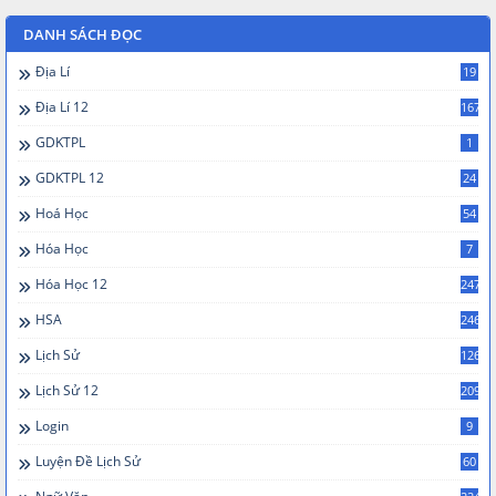
DANH SÁCH ĐỌC
Địa Lí
19
Địa Lí 12
167
GDKTPL
1
GDKTPL 12
24
Hoá Học
54
Hóa Học
7
Hóa Học 12
247
HSA
246
Lịch Sử
126
Lịch Sử 12
209
Login
9
Luyện Đề Lịch Sử
60