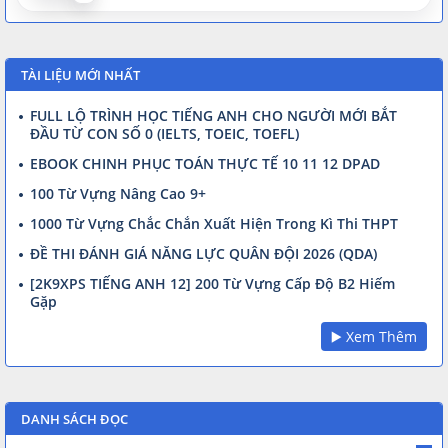
TÀI LIỆU MỚI NHẤT
FULL LỘ TRÌNH HỌC TIẾNG ANH CHO NGƯỜI MỚI BẮT
ĐẦU TỪ CON SỐ 0 (IELTS, TOEIC, TOEFL)
EBOOK CHINH PHỤC TOÁN THỰC TẾ 10 11 12 DPAD
100 Từ Vựng Nâng Cao 9+
1000 Từ Vựng Chắc Chắn Xuất Hiện Trong Kì Thi THPT
ĐỀ THI ĐÁNH GIÁ NĂNG LỰC QUÂN ĐỘI 2026 (QDA)
[2K9XPS TIẾNG ANH 12] 200 Từ Vựng Cấp Độ B2 Hiếm
Gặp
▶️ Xem Thêm
DANH SÁCH ĐỌC