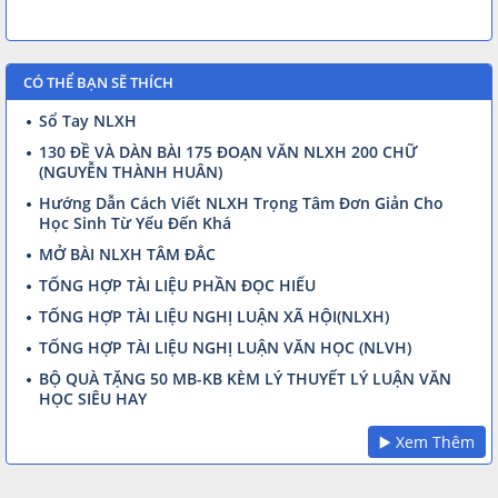
CÓ THỂ BẠN SẼ THÍCH
Sổ Tay NLXH
130 ĐỀ VÀ DÀN BÀI 175 ĐOẠN VĂN NLXH 200 CHỮ
(NGUYỄN THÀNH HUÂN)
Hướng Dẫn Cách Viết NLXH Trọng Tâm Đơn Giản Cho
Học Sinh Từ Yếu Đến Khá
MỞ BÀI NLXH TÂM ĐẮC
TỔNG HỢP TÀI LIỆU PHẦN ĐỌC HIỂU
TỔNG HỢP TÀI LIỆU NGHỊ LUẬN XÃ HỘI(NLXH)
TỔNG HỢP TÀI LIỆU NGHỊ LUẬN VĂN HỌC (NLVH)
BỘ QUÀ TẶNG 50 MB-KB KÈM LÝ THUYẾT LÝ LUẬN VĂN
HỌC SIÊU HAY
▶️ Xem Thêm