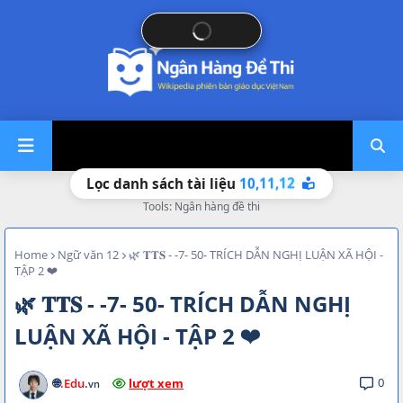
10,
11,
12
Lọc danh sách tài liệu
Tools: Ngân hàng đề thi
Home
Ngữ văn 12
🌿 𝐓𝐓𝐒 - -7- 50- TRÍCH DẪN NGHỊ LUẬN XÃ HỘI -
TẬP 2 ❤
🌿 𝐓𝐓𝐒 - -7- 50- TRÍCH DẪN NGHỊ
LUẬN XÃ HỘI - TẬP 2 ❤
0
🌐
.Edu
.
lượt xem
vn