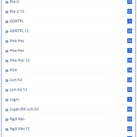
Địa Lí
19
Địa Lí 12
167
GDKTPL
1
GDKTPL 12
24
Hoá Học
54
Hóa Học
7
Hóa Học 12
247
HSA
246
Lịch Sử
126
Lịch Sử 12
209
Login
9
Luyện Đề Lịch Sử
60
Ngữ Văn
224
Ngữ Văn 12
420