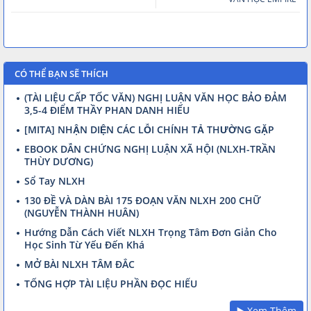
CÓ THỂ BẠN SẼ THÍCH
(TÀI LIỆU CẤP TỐC VĂN) NGHỊ LUẬN VĂN HỌC BẢO ĐẢM
3,5-4 ĐIỂM THẦY PHAN DANH HIẾU
[MITA] NHẬN DIỆN CÁC LỖI CHÍNH TẢ THƯỜNG GẶP
EBOOK DẪN CHỨNG NGHỊ LUẬN XÃ HỘI (NLXH-TRẦN
THÙY DƯƠNG)
Sổ Tay NLXH
130 ĐỀ VÀ DÀN BÀI 175 ĐOẠN VĂN NLXH 200 CHỮ
(NGUYỄN THÀNH HUÂN)
Hướng Dẫn Cách Viết NLXH Trọng Tâm Đơn Giản Cho
Học Sinh Từ Yếu Đến Khá
MỞ BÀI NLXH TÂM ĐẮC
TỔNG HỢP TÀI LIỆU PHẦN ĐỌC HIỂU
▶️ Xem Thêm