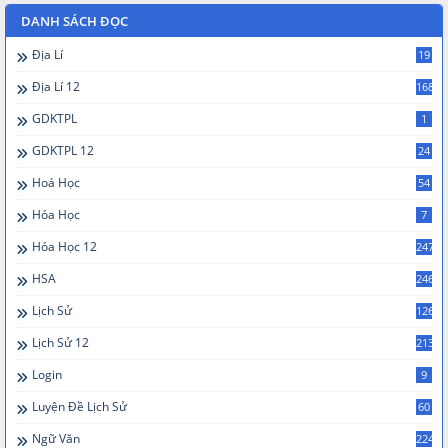
DANH SÁCH ĐỌC
Địa Lí
19
Địa Lí 12
168
GDKTPL
1
GDKTPL 12
24
Hoá Học
54
Hóa Học
7
Hóa Học 12
247
HSA
246
Lịch Sử
126
Lịch Sử 12
213
Login
9
Luyện Đề Lịch Sử
60
Ngữ Văn
224