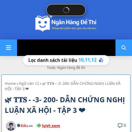
12
11,
10,
Lọc danh sách tài liệu
Tools: Ngân hàng đề thi
Home
Ngữ văn 12
🌿 𝐓𝐓𝐒 - -3- 200- DẪN CHỨNG NGHỊ LUẬN XÃ
HỘI - TẬP 3 ❤
🌿 𝐓𝐓𝐒 - -3- 200- DẪN CHỨNG NGHỊ
LUẬN XÃ HỘI - TẬP 3 ❤
0
🌐
.Edu
.
lượt xem
vn