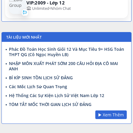
VIP:2009 - Lớp 12
Unlimited
Nhóm Chat
TÀI LIỆU MỚI NHẤT
Phác Đồ Toán Học Sinh Giỏi 12 Và Mục Tiêu 9+ HSG Toán
THPT QG (Cô Ngọc Huyền LB)
NHẬP MÔN XUẤT PHÁT SỚM 200 CÂU HỎI ĐỊA CÔ MAI
ANH
BÍ KÍP SINH TỒN LỊCH SỬ ĐẢNG
Các Mốc Lịch Sử Quan Trọng
Hệ Thống Các Sự Kiện Lịch Sử Việt Nam Lớp 12
TÓM TẮT MỐC THỜI GIAN LỊCH SỬ ĐẢNG
▶️ Xem Thêm