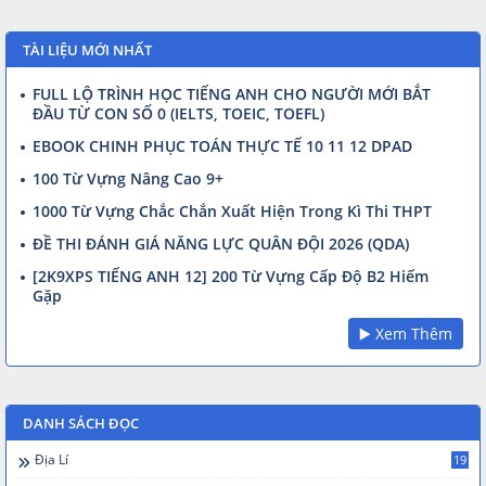
TÀI LIỆU MỚI NHẤT
FULL LỘ TRÌNH HỌC TIẾNG ANH CHO NGƯỜI MỚI BẮT
ĐẦU TỪ CON SỐ 0 (IELTS, TOEIC, TOEFL)
EBOOK CHINH PHỤC TOÁN THỰC TẾ 10 11 12 DPAD
100 Từ Vựng Nâng Cao 9+
1000 Từ Vựng Chắc Chắn Xuất Hiện Trong Kì Thi THPT
ĐỀ THI ĐÁNH GIÁ NĂNG LỰC QUÂN ĐỘI 2026 (QDA)
[2K9XPS TIẾNG ANH 12] 200 Từ Vựng Cấp Độ B2 Hiếm
Gặp
▶️ Xem Thêm
DANH SÁCH ĐỌC
Địa Lí
19