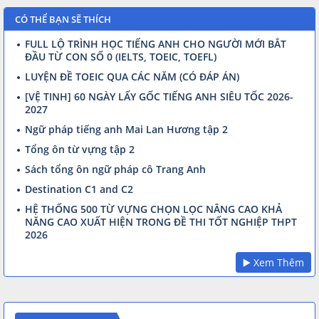
CÓ THỂ BẠN SẼ THÍCH
FULL LỘ TRÌNH HỌC TIẾNG ANH CHO NGƯỜI MỚI BẮT
ĐẦU TỪ CON SỐ 0 (IELTS, TOEIC, TOEFL)
LUYỆN ĐỀ TOEIC QUA CÁC NĂM (CÓ ĐÁP ÁN)
[VỆ TINH] 60 NGÀY LẤY GỐC TIẾNG ANH SIÊU TỐC 2026-
2027
Ngữ pháp tiếng anh Mai Lan Hương tập 2
Tổng ôn từ vựng tập 2
Sách tổng ôn ngữ pháp cô Trang Anh
Destination C1 and C2
HỆ THỐNG 500 TỪ VỰNG CHỌN LỌC NÂNG CAO KHẢ
NĂNG CAO XUẤT HIỆN TRONG ĐỀ THI TỐT NGHIỆP THPT
2026
▶️ Xem Thêm