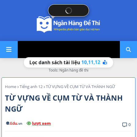
10,
11,
Lọc danh sách tài liệu
12
Tools: Ngân hàng đề thi
Home
Tiếng anh 12
TỪ VỰNG VỀ CỤM TỪ VÀ THÀNH NGỮ
TỪ VỰNG VỀ CỤM TỪ VÀ THÀNH
NGỮ
🌐
.Edu
.
lượt xem
vn
0