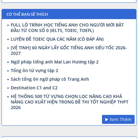
CÓ THỂ BẠN SẼ THÍCH
FULL LỘ TRÌNH HỌC TIẾNG ANH CHO NGƯỜI MỚI BẮT
ĐẦU TỪ CON SỐ 0 (IELTS, TOEIC, TOEFL)
LUYỆN ĐỀ TOEIC QUA CÁC NĂM (CÓ ĐÁP ÁN)
[VỆ TINH] 60 NGÀY LẤY GỐC TIẾNG ANH SIÊU TỐC 2026-
2027
Ngữ pháp tiếng anh Mai Lan Hương tập 2
Tổng ôn từ vựng tập 2
Sách tổng ôn ngữ pháp cô Trang Anh
Destination C1 and C2
HỆ THỐNG 500 TỪ VỰNG CHỌN LỌC NÂNG CAO KHẢ
NĂNG CAO XUẤT HIỆN TRONG ĐỀ THI TỐT NGHIỆP THPT
2026
▶️ Xem Thêm