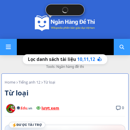
10,
11,
12
Lọc danh sách tài liệu
Tools: Ngân hàng đề thi
Home
Tiếng anh 12
Từ loại
Từ loại
0
🌐
.Edu
.
lượt xem
vn
ĐƯỢC TÀI TRỢ