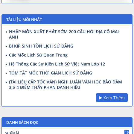
TÀI LIỆU MỚI NHẤT
NHẬP MÔN XUẤT PHÁT SỚM 200 CÂU HỎI ĐỊA CÔ MAI
ANH
BÍ KÍP SINH TỒN LỊCH SỬ ĐẢNG
Các Mốc Lịch Sử Quan Trọng
Hệ Thống Các Sự Kiện Lịch Sử Việt Nam Lớp 12
TÓM TẮT MỐC THỜI GIAN LỊCH SỬ ĐẢNG
(TÀI LIỆU CẤP TỐC VĂN) NGHỊ LUẬN VĂN HỌC BẢO ĐẢM
3,5-4 ĐIỂM THẦY PHAN DANH HIẾU
▶️ Xem Thêm
DANH SÁCH ĐỌC
Địa Lí
19