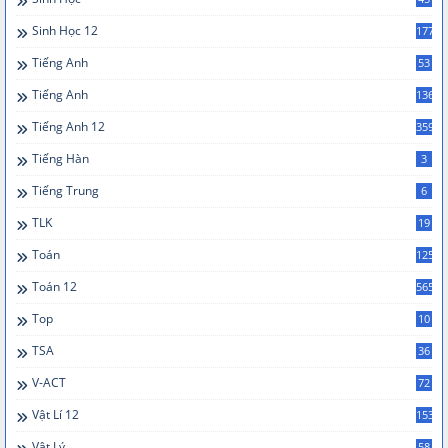
Sinh Học 12
177
Tiếng Anh
53
Tiếng Anh
136
Tiếng Anh 12
359
Tiếng Hàn
3
Tiếng Trung
6
TLK
19
Toán
125
Toán 12
565
Top
10
TSA
36
V-ACT
72
Vật Lí 12
153
Vật Lý
58