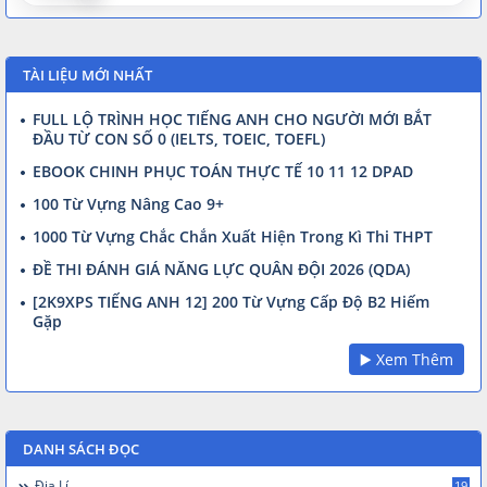
TÀI LIỆU MỚI NHẤT
FULL LỘ TRÌNH HỌC TIẾNG ANH CHO NGƯỜI MỚI BẮT
ĐẦU TỪ CON SỐ 0 (IELTS, TOEIC, TOEFL)
EBOOK CHINH PHỤC TOÁN THỰC TẾ 10 11 12 DPAD
100 Từ Vựng Nâng Cao 9+
1000 Từ Vựng Chắc Chắn Xuất Hiện Trong Kì Thi THPT
ĐỀ THI ĐÁNH GIÁ NĂNG LỰC QUÂN ĐỘI 2026 (QDA)
[2K9XPS TIẾNG ANH 12] 200 Từ Vựng Cấp Độ B2 Hiếm
Gặp
▶️ Xem Thêm
DANH SÁCH ĐỌC
Địa Lí
19