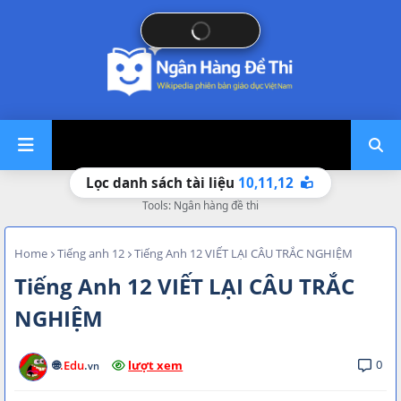
10,
11,
12
Lọc danh sách tài liệu
Tools: Ngân hàng đề thi
Home
Tiếng anh 12
Tiếng Anh 12 VIẾT LẠI CÂU TRẮC NGHIỆM
Tiếng Anh 12 VIẾT LẠI CÂU TRẮC
NGHIỆM
0
🌐
.Edu
.
lượt xem
vn