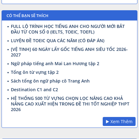
CÓ THỂ BẠN SẼ THÍCH
FULL LỘ TRÌNH HỌC TIẾNG ANH CHO NGƯỜI MỚI BẮT
ĐẦU TỪ CON SỐ 0 (IELTS, TOEIC, TOEFL)
LUYỆN ĐỀ TOEIC QUA CÁC NĂM (CÓ ĐÁP ÁN)
[VỆ TINH] 60 NGÀY LẤY GỐC TIẾNG ANH SIÊU TỐC 2026-
2027
Ngữ pháp tiếng anh Mai Lan Hương tập 2
Tổng ôn từ vựng tập 2
Sách tổng ôn ngữ pháp cô Trang Anh
Destination C1 and C2
HỆ THỐNG 500 TỪ VỰNG CHỌN LỌC NÂNG CAO KHẢ
NĂNG CAO XUẤT HIỆN TRONG ĐỀ THI TỐT NGHIỆP THPT
2026
▶️ Xem Thêm