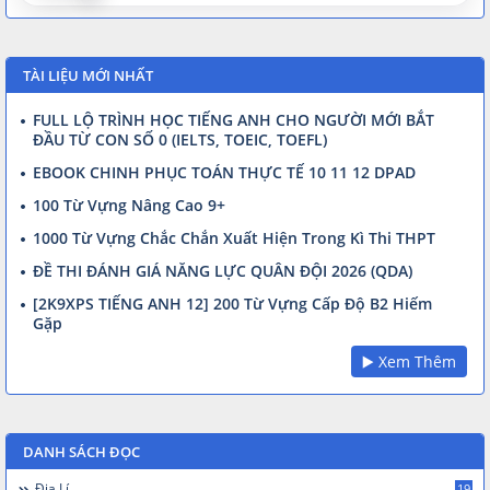
TÀI LIỆU MỚI NHẤT
FULL LỘ TRÌNH HỌC TIẾNG ANH CHO NGƯỜI MỚI BẮT
ĐẦU TỪ CON SỐ 0 (IELTS, TOEIC, TOEFL)
EBOOK CHINH PHỤC TOÁN THỰC TẾ 10 11 12 DPAD
100 Từ Vựng Nâng Cao 9+
1000 Từ Vựng Chắc Chắn Xuất Hiện Trong Kì Thi THPT
ĐỀ THI ĐÁNH GIÁ NĂNG LỰC QUÂN ĐỘI 2026 (QDA)
[2K9XPS TIẾNG ANH 12] 200 Từ Vựng Cấp Độ B2 Hiếm
Gặp
▶️ Xem Thêm
DANH SÁCH ĐỌC
Địa Lí
19