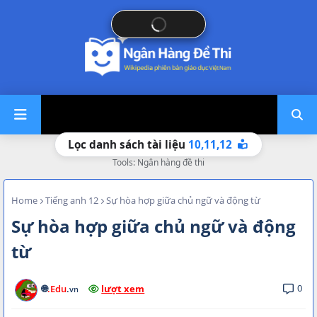
10,
11,
12
Lọc danh sách tài liệu
Tools: Ngân hàng đề thi
Home
Tiếng anh 12
Sự hòa hợp giữa chủ ngữ và động từ
Sự hòa hợp giữa chủ ngữ và động
từ
0
🌐
.Edu
.
lượt xem
vn