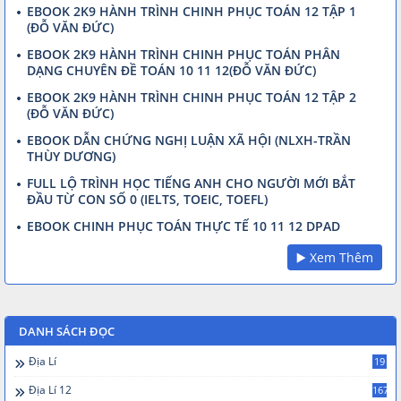
EBOOK 2K9 HÀNH TRÌNH CHINH PHỤC TOÁN 12 TẬP 1
(ĐỖ VĂN ĐỨC)
EBOOK 2K9 HÀNH TRÌNH CHINH PHỤC TOÁN PHÂN
DẠNG CHUYÊN ĐỀ TOÁN 10 11 12(ĐỖ VĂN ĐỨC)
EBOOK 2K9 HÀNH TRÌNH CHINH PHỤC TOÁN 12 TẬP 2
(ĐỖ VĂN ĐỨC)
EBOOK DẪN CHỨNG NGHỊ LUẬN XÃ HỘI (NLXH-TRẦN
THÙY DƯƠNG)
FULL LỘ TRÌNH HỌC TIẾNG ANH CHO NGƯỜI MỚI BẮT
ĐẦU TỪ CON SỐ 0 (IELTS, TOEIC, TOEFL)
EBOOK CHINH PHỤC TOÁN THỰC TẾ 10 11 12 DPAD
▶️ Xem Thêm
DANH SÁCH ĐỌC
Địa Lí
19
Địa Lí 12
167