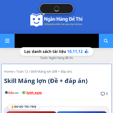
10,
11,
12
Lọc danh sách tài liệu
Tools: Ngân hàng đề thi
Home
Toán 12
Skill Máng lợn (Đề + đáp án)
Skill Máng lợn (Đề + đáp án)
🌐
.Edu
.
lượt xem
vn
0
ĐƯỢC TÀI TRỢ