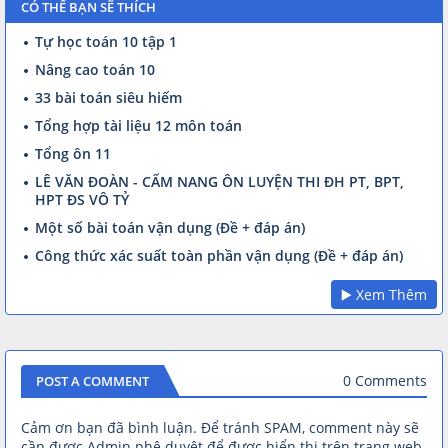
CÓ THỂ BẠN SẼ THÍCH
Tự học toán 10 tập 1
Nâng cao toán 10
33 bài toán siêu hiếm
Tổng hợp tài liệu 12 môn toán
Tổng ôn 11
LÊ VĂN ĐOÀN - CẨM NANG ÔN LUYỆN THI ĐH PT, BPT,
HPT ĐS VÔ TỶ
Một số bài toán vận dụng (Đề + đáp án)
Công thức xác suất toàn phần vận dụng (Đề + đáp án)
▶️ Xem Thêm
0 Comments
POST A COMMENT
Cảm ơn bạn đã bình luận. Để tránh SPAM, comment này sẽ
cần được Admin phê duyệt để được hiển thị trên trang web.