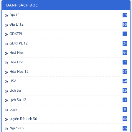
DANH SÁCH ĐỌC
Địa Lí
19
Địa Lí 12
168
GDKTPL
1
GDKTPL 12
24
Hoá Học
54
Hóa Học
7
Hóa Học 12
247
HSA
246
Lịch Sử
126
Lịch Sử 12
213
Login
9
Luyện Đề Lịch Sử
60
Ngữ Văn
224