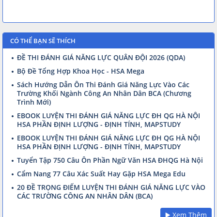
CÓ THỂ BẠN SẼ THÍCH
ĐỀ THI ĐÁNH GIÁ NĂNG LỰC QUÂN ĐỘI 2026 (QDA)
Bộ Đề Tổng Hợp Khoa Học - HSA Mega
Sách Hướng Dẫn Ôn Thi Đánh Giá Năng Lực Vào Các
Trường Khối Ngành Công An Nhân Dân BCA (Chương
Trình Mới)
EBOOK LUYỆN THI ĐÁNH GIÁ NĂNG LỰC ĐH QG HÀ NỘI
HSA PHẦN ĐỊNH LƯỢNG - ĐỊNH TÍNH, MAPSTUDY
EBOOK LUYỆN THI ĐÁNH GIÁ NĂNG LỰC ĐH QG HÀ NỘI
HSA PHẦN ĐỊNH LƯỢNG - ĐỊNH TÍNH, MAPSTUDY
Tuyển Tập 750 Câu Ôn Phần Ngữ Văn HSA ĐHQG Hà Nội
Cẩm Nang 77 Câu Xác Suất Hay Gặp HSA Mega Edu
20 ĐỀ TRỌNG ĐIỂM LUYỆN THI ĐÁNH GIÁ NĂNG LỰC VÀO
CÁC TRƯỜNG CÔNG AN NHÂN DÂN (BCA)
▶️ Xem Thêm