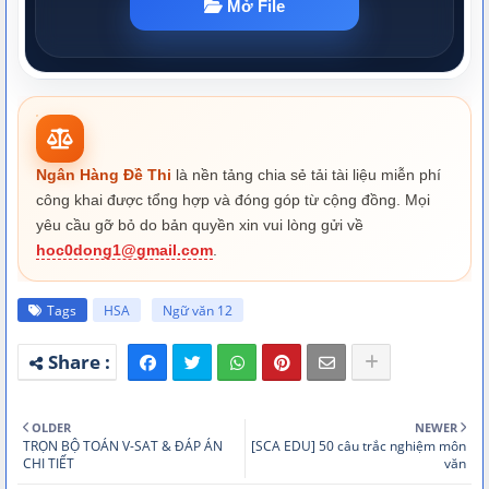
Ngân Hàng Đề Thi
là nền tảng chia sẻ tải tài liệu miễn phí
công khai được tổng hợp và đóng góp từ cộng đồng. Mọi
yêu cầu gỡ bỏ do bản quyền xin vui lòng gửi về
hoc0dong1@gmail.com
.
Tags
HSA
Ngữ văn 12
OLDER
NEWER
TRỌN BỘ TOÁN V-SAT & ĐÁP ÁN
[SCA EDU] 50 câu trắc nghiệm môn
CHI TIẾT
văn