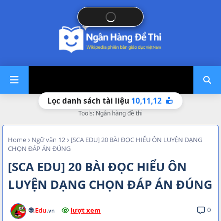
10,
11,
12
Lọc danh sách tài liệu
Tools: Ngân hàng đề thi
Home
Ngữ văn 12
[SCA EDU] 20 BÀI ĐỌC HIỂU ÔN LUYỆN DẠNG
CHỌN ĐÁP ÁN ĐÚNG
[SCA EDU] 20 BÀI ĐỌC HIỂU ÔN
LUYỆN DẠNG CHỌN ĐÁP ÁN ĐÚNG
0
🌐
.Edu
.
lượt xem
vn