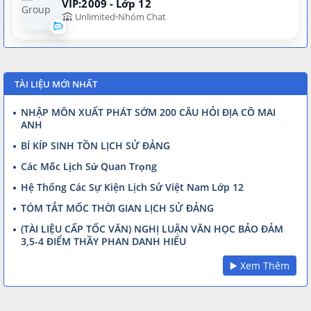
VIP:2009 - Lớp 12
Unlimited
Nhóm Chat
TÀI LIỆU MỚI NHẤT
NHẬP MÔN XUẤT PHÁT SỚM 200 CÂU HỎI ĐỊA CÔ MAI
ANH
BÍ KÍP SINH TỒN LỊCH SỬ ĐẢNG
Các Mốc Lịch Sử Quan Trọng
Hệ Thống Các Sự Kiện Lịch Sử Việt Nam Lớp 12
TÓM TẮT MỐC THỜI GIAN LỊCH SỬ ĐẢNG
(TÀI LIỆU CẤP TỐC VĂN) NGHỊ LUẬN VĂN HỌC BẢO ĐẢM
3,5-4 ĐIỂM THẦY PHAN DANH HIẾU
▶️ Xem Thêm