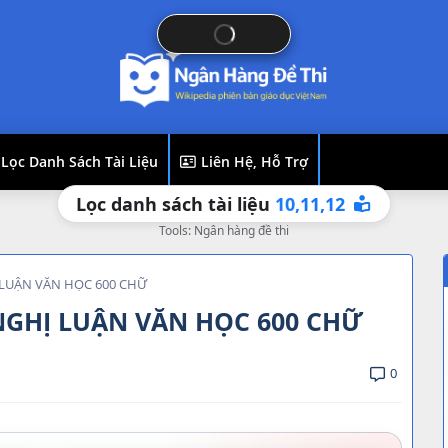
Lọc Danh Sách Tài Liệu
Liên Hệ, Hỗ Trợ
12
11,
10,
Lọc danh sách tài liệu
Tools: Ngân hàng đề thi
 LUẬN VĂN HỌC 600 CHỮ
 NGHỊ LUẬN VĂN HỌC 600 CHỮ
0