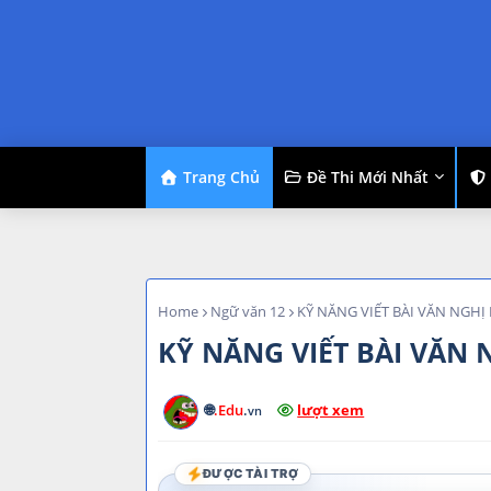
Trang Chủ
Đề Thi Mới Nhất
Home
Ngữ văn 12
KỸ NĂNG VIẾT BÀI VĂN NGHỊ
KỸ NĂNG VIẾT BÀI VĂN
🌐
.Edu
.
lượt xem
vn
ĐƯỢC TÀI TRỢ