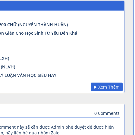
 200 CHỮ (NGUYỄN THÀNH HUÂN)
n Giản Cho Học Sinh Từ Yếu Đến Khá
LXH)
 (NLVH)
LÝ LUẬN VĂN HỌC SIÊU HAY
▶️ Xem Thêm
0 Comments
comment này sẽ cần được Admin phê duyệt để được hiển
n, hãy liên hệ qua nhóm Zalo.