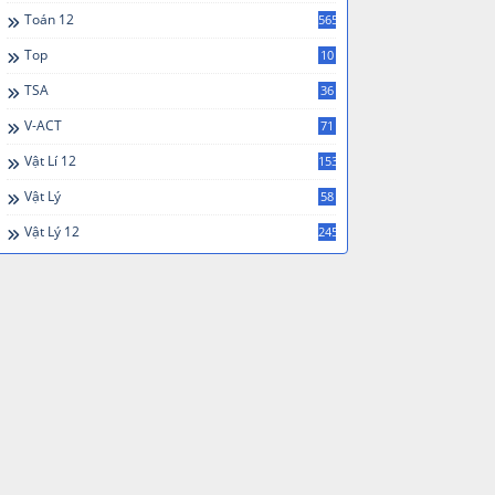
Toán 12
565
Top
10
TSA
36
V-ACT
71
Vật Lí 12
153
Vật Lý
58
Vật Lý 12
245