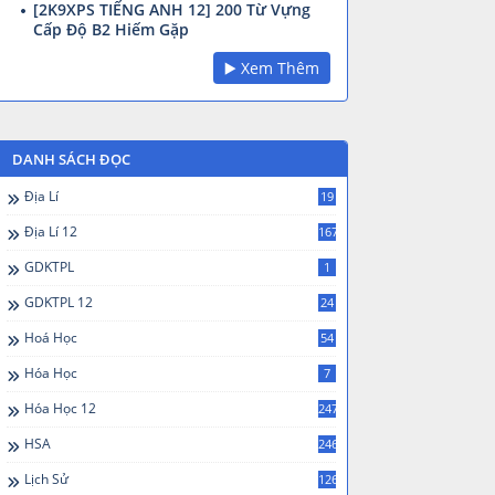
[2K9XPS TIẾNG ANH 12] 200 Từ Vựng
Cấp Độ B2 Hiếm Gặp
▶️ Xem Thêm
DANH SÁCH ĐỌC
Địa Lí
19
Địa Lí 12
167
GDKTPL
1
GDKTPL 12
24
Hoá Học
54
Hóa Học
7
Hóa Học 12
247
HSA
246
Lịch Sử
126