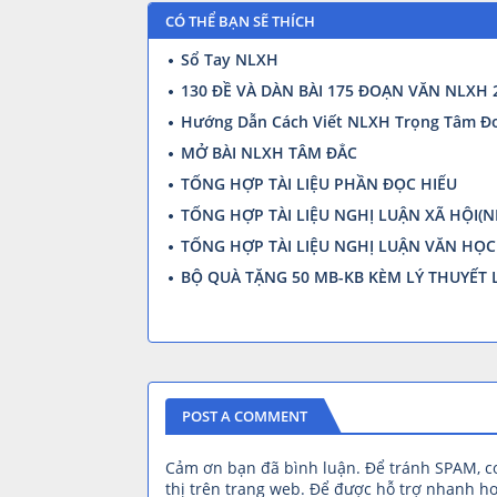
CÓ THỂ BẠN SẼ THÍCH
Sổ Tay NLXH
130 ĐỀ VÀ DÀN BÀI 175 ĐOẠN VĂN NLXH
Hướng Dẫn Cách Viết NLXH Trọng Tâm Đơ
MỞ BÀI NLXH TÂM ĐẮC
TỔNG HỢP TÀI LIỆU PHẦN ĐỌC HIỂU
TỔNG HỢP TÀI LIỆU NGHỊ LUẬN XÃ HỘI(N
TỔNG HỢP TÀI LIỆU NGHỊ LUẬN VĂN HỌC
BỘ QUÀ TẶNG 50 MB-KB KÈM LÝ THUYẾT 
POST A COMMENT
Cảm ơn bạn đã bình luận. Để tránh SPAM, 
thị trên trang web. Để được hỗ trợ nhanh hơ