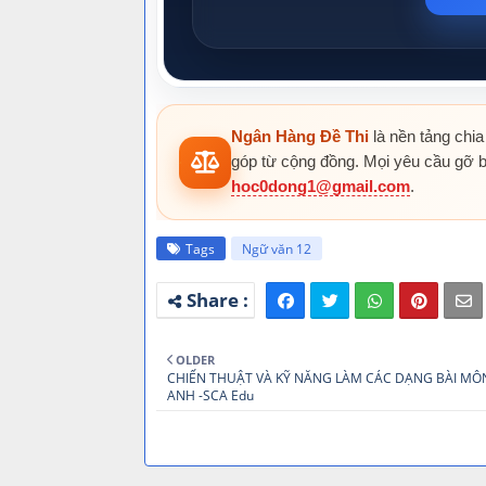
Ngân Hàng Đề Thi
là nền tảng chia
góp từ cộng đồng. Mọi yêu cầu gỡ b
hoc0dong1@gmail.com
.
Tags
Ngữ văn 12
OLDER
CHIẾN THUẬT VÀ KỸ NĂNG LÀM CÁC DẠNG BÀI MÔ
ANH -SCA Edu