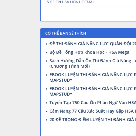
5 ĐỀ ÔN HSA HOÁ HOCMAI
CÓ THỂ BẠN SẼ THÍCH
ĐỀ THI ĐÁNH GIÁ NĂNG LỰC QUÂN ĐỘI 20
Bộ Đề Tổng Hợp Khoa Học - HSA Mega
Sách Hướng Dẫn Ôn Thi Đánh Giá Năng L
(Chương Trình Mới)
EBOOK LUYỆN THI ĐÁNH GIÁ NĂNG LỰC Đ
MAPSTUDY
EBOOK LUYỆN THI ĐÁNH GIÁ NĂNG LỰC Đ
MAPSTUDY
Tuyển Tập 750 Câu Ôn Phần Ngữ Văn HS
Cẩm Nang 77 Câu Xác Suất Hay Gặp HSA
20 ĐỀ TRỌNG ĐIỂM LUYỆN THI ĐÁNH GI