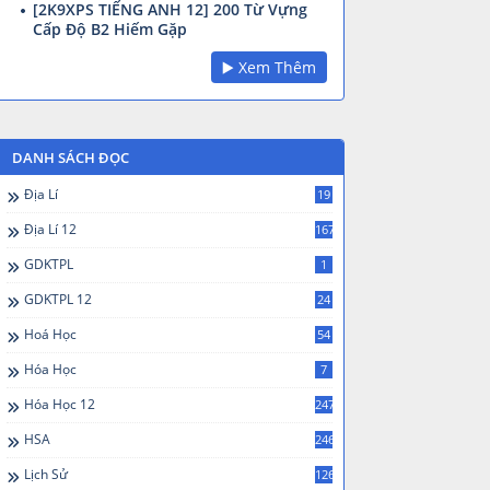
[2K9XPS TIẾNG ANH 12] 200 Từ Vựng
Cấp Độ B2 Hiếm Gặp
▶️ Xem Thêm
DANH SÁCH ĐỌC
Địa Lí
19
Địa Lí 12
167
GDKTPL
1
GDKTPL 12
24
Hoá Học
54
Hóa Học
7
Hóa Học 12
247
HSA
246
Lịch Sử
126