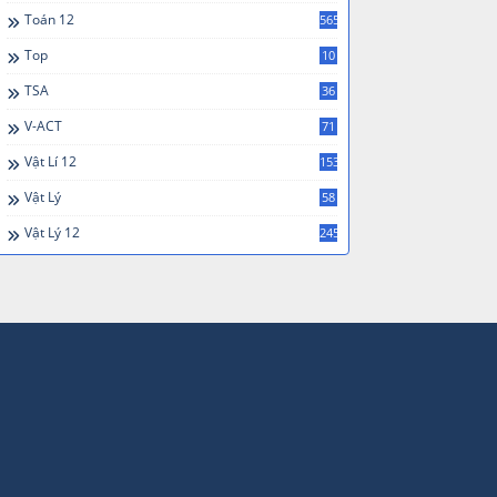
Toán 12
565
Top
10
TSA
36
V-ACT
71
Vật Lí 12
153
Vật Lý
58
Vật Lý 12
245