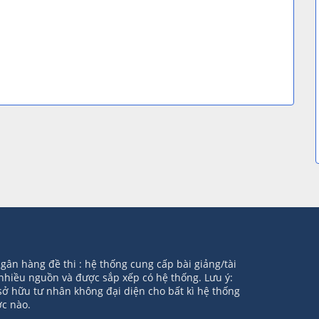
 Ngân hàng đề thi : hệ thống cung cấp bài giảng/tài
 nhiều nguồn và được sắp xếp có hệ thống. Lưu ý:
sở hữu tư nhân không đại diện cho bất kì hệ thống
c nào.