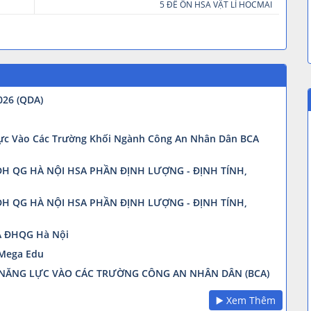
5 ĐỀ ÔN HSA VẬT LÍ HOCMAI
26 (QDA)
ực Vào Các Trường Khối Ngành Công An Nhân Dân BCA
H QG HÀ NỘI HSA PHẦN ĐỊNH LƯỢNG - ĐỊNH TÍNH,
H QG HÀ NỘI HSA PHẦN ĐỊNH LƯỢNG - ĐỊNH TÍNH,
A ĐHQG Hà Nội
 Mega Edu
Á NĂNG LỰC VÀO CÁC TRƯỜNG CÔNG AN NHÂN DÂN (BCA)
▶️ Xem Thêm