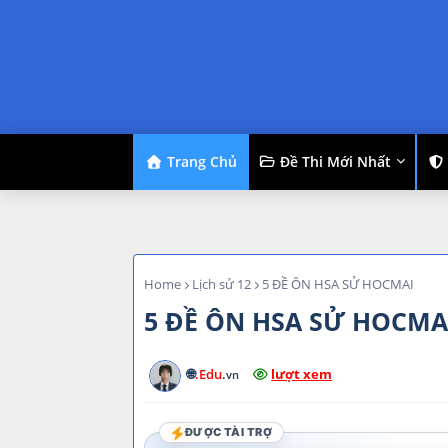
Trang Chủ
Đề Thi Mới Nhất
Home
Lịch sử 12
5 ĐỀ ÔN HSA SỬ HOCMAI
5 ĐỀ ÔN HSA SỬ HOCMA
🌐
.Edu
.
lượt xem
vn
ĐƯỢC TÀI TRỢ