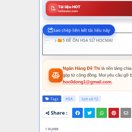
Tài liệu HOT
tailieuon.com
5 ĐỀ ÔN HSA SỬ HOCMAI
ĐỀ ÔN SỬ - HOCMAI - ĐỀ 1.pdf
ĐỀ ÔN SỬ - HOCMAI - ĐỀ 2.pdf
Ngân Hàng Đề Thi
là nền tảng chia
ĐỀ ÔN SỬ - HOCMAI - ĐỀ 3.pdf
góp từ cộng đồng. Mọi yêu cầu gỡ b
ĐỀ ÔN SỬ - HOCMAI - ĐỀ 4.pdf
hoc0dong1@gmail.com
.
ĐỀ ÔN SỬ - HOCMAI - ĐỀ 5.pdf
Tags
HSA
Lịch sử 12
OLDER