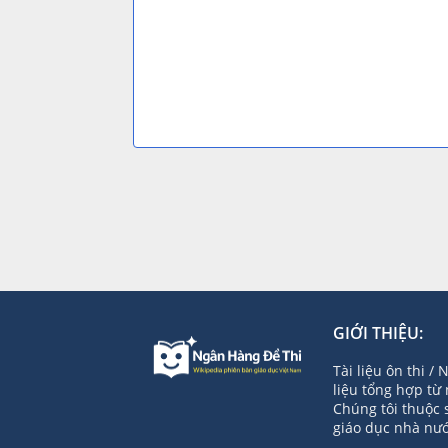
GIỚI THIỆU:
Tài liệu ôn thi /
liệu tổng hợp từ
Chúng tôi thuộc 
giáo dục nhà nướ