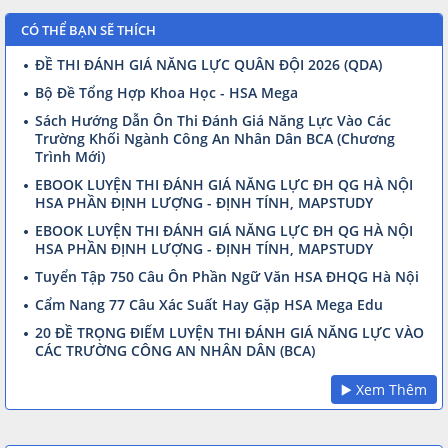
CÓ THỂ BẠN SẼ THÍCH
ĐỀ THI ĐÁNH GIÁ NĂNG LỰC QUÂN ĐỘI 2026 (QDA)
Bộ Đề Tổng Hợp Khoa Học - HSA Mega
Sách Hướng Dẫn Ôn Thi Đánh Giá Năng Lực Vào Các
Trường Khối Ngành Công An Nhân Dân BCA (Chương
Trình Mới)
EBOOK LUYỆN THI ĐÁNH GIÁ NĂNG LỰC ĐH QG HÀ NỘI
HSA PHẦN ĐỊNH LƯỢNG - ĐỊNH TÍNH, MAPSTUDY
EBOOK LUYỆN THI ĐÁNH GIÁ NĂNG LỰC ĐH QG HÀ NỘI
HSA PHẦN ĐỊNH LƯỢNG - ĐỊNH TÍNH, MAPSTUDY
Tuyển Tập 750 Câu Ôn Phần Ngữ Văn HSA ĐHQG Hà Nội
Cẩm Nang 77 Câu Xác Suất Hay Gặp HSA Mega Edu
20 ĐỀ TRỌNG ĐIỂM LUYỆN THI ĐÁNH GIÁ NĂNG LỰC VÀO
CÁC TRƯỜNG CÔNG AN NHÂN DÂN (BCA)
▶️ Xem Thêm