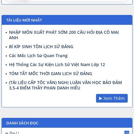
TÀI LIỆU MỚI NHẤT
NHẬP MÔN XUẤT PHÁT SỚM 200 CÂU HỎI ĐỊA CÔ MAI
ANH
BÍ KÍP SINH TỒN LỊCH SỬ ĐẢNG
Các Mốc Lịch Sử Quan Trọng
Hệ Thống Các Sự Kiện Lịch Sử Việt Nam Lớp 12
TÓM TẮT MỐC THỜI GIAN LỊCH SỬ ĐẢNG
(TÀI LIỆU CẤP TỐC VĂN) NGHỊ LUẬN VĂN HỌC BẢO ĐẢM
3,5-4 ĐIỂM THẦY PHAN DANH HIẾU
▶️ Xem Thêm
DANH SÁCH ĐỌC
Địa Lí
19