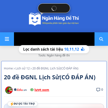
10,
11,
12
Lọc danh sách tài liệu
Tools: Ngân hàng đề thi
Home
Lịch sử 12
20 đề ĐGNL Lịch Sử(CÓ ĐÁP ÁN)
20 đề ĐGNL Lịch Sử(CÓ ĐÁP ÁN)
0
🌐
.Edu
.
lượt xem
vn
ĐƯỢC TÀI TRỢ