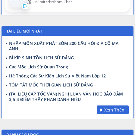
Unlimited
Nhóm Chat
TÀI LIỆU MỚI NHẤT
NHẬP MÔN XUẤT PHÁT SỚM 200 CÂU HỎI ĐỊA CÔ MAI
ANH
BÍ KÍP SINH TỒN LỊCH SỬ ĐẢNG
Các Mốc Lịch Sử Quan Trọng
Hệ Thống Các Sự Kiện Lịch Sử Việt Nam Lớp 12
TÓM TẮT MỐC THỜI GIAN LỊCH SỬ ĐẢNG
(TÀI LIỆU CẤP TỐC VĂN) NGHỊ LUẬN VĂN HỌC BẢO ĐẢM
3,5-4 ĐIỂM THẦY PHAN DANH HIẾU
▶️ Xem Thêm
DANH SÁCH ĐỌC