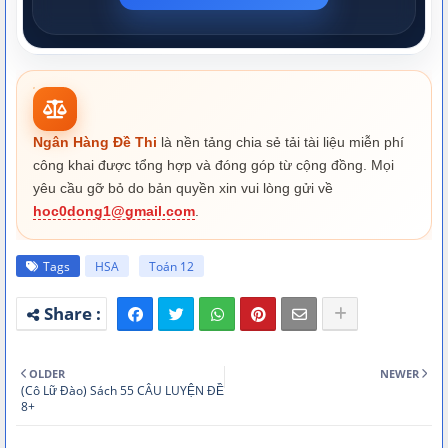
Ngân Hàng Đề Thi
là nền tảng chia sẻ tải tài liệu miễn phí
công khai được tổng hợp và đóng góp từ cộng đồng. Mọi
yêu cầu gỡ bỏ do bản quyền xin vui lòng gửi về
hoc0dong1@gmail.com
.
Tags
HSA
Toán 12
OLDER
NEWER
(Cô Lữ Đào) Sách 55 CÂU LUYỆN ĐỀ
8+