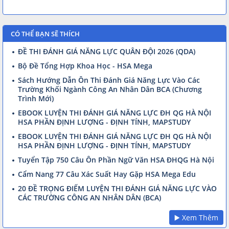
CÓ THỂ BẠN SẼ THÍCH
ĐỀ THI ĐÁNH GIÁ NĂNG LỰC QUÂN ĐỘI 2026 (QDA)
Bộ Đề Tổng Hợp Khoa Học - HSA Mega
Sách Hướng Dẫn Ôn Thi Đánh Giá Năng Lực Vào Các
Trường Khối Ngành Công An Nhân Dân BCA (Chương
Trình Mới)
EBOOK LUYỆN THI ĐÁNH GIÁ NĂNG LỰC ĐH QG HÀ NỘI
HSA PHẦN ĐỊNH LƯỢNG - ĐỊNH TÍNH, MAPSTUDY
EBOOK LUYỆN THI ĐÁNH GIÁ NĂNG LỰC ĐH QG HÀ NỘI
HSA PHẦN ĐỊNH LƯỢNG - ĐỊNH TÍNH, MAPSTUDY
Tuyển Tập 750 Câu Ôn Phần Ngữ Văn HSA ĐHQG Hà Nội
Cẩm Nang 77 Câu Xác Suất Hay Gặp HSA Mega Edu
20 ĐỀ TRỌNG ĐIỂM LUYỆN THI ĐÁNH GIÁ NĂNG LỰC VÀO
CÁC TRƯỜNG CÔNG AN NHÂN DÂN (BCA)
▶️ Xem Thêm