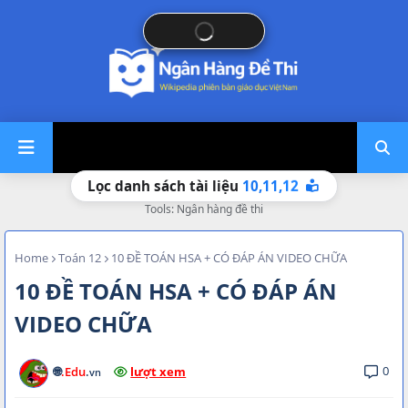
10,
11,
12
Lọc danh sách tài liệu
Tools: Ngân hàng đề thi
Home
Toán 12
10 ĐỀ TOÁN HSA + CÓ ĐÁP ÁN VIDEO CHỮA
10 ĐỀ TOÁN HSA + CÓ ĐÁP ÁN
VIDEO CHỮA
0
🌐
.Edu
.
lượt xem
vn