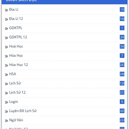
Địa Lí
19
Địa Lí 12
168
GDKTPL
1
GDKTPL 12
24
Hoá Học
54
Hóa Học
7
Hóa Học 12
247
HSA
246
Lịch Sử
126
Lịch Sử 12
213
Login
9
Luyện Đề Lịch Sử
60
Ngữ Văn
224