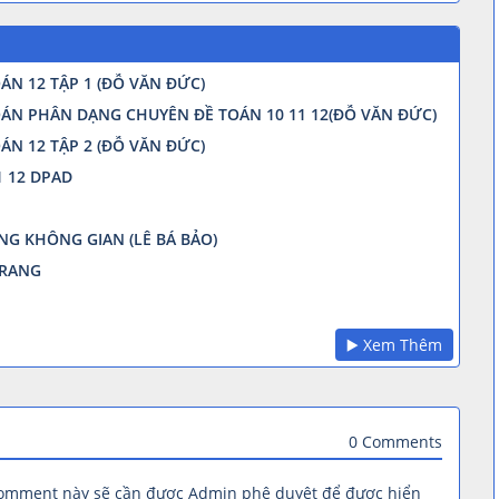
N 12 TẬP 1 (ĐỖ VĂN ĐỨC)
ÁN PHÂN DẠNG CHUYÊN ĐỀ TOÁN 10 11 12(ĐỖ VĂN ĐỨC)
N 12 TẬP 2 (ĐỖ VĂN ĐỨC)
 12 DPAD
NG KHÔNG GIAN (LÊ BÁ BẢO)
TRANG
▶️ Xem Thêm
0 Comments
comment này sẽ cần được Admin phê duyệt để được hiển