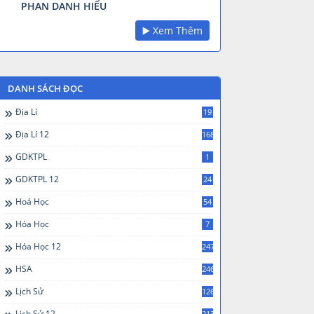
PHAN DANH HIẾU
▶️ Xem Thêm
DANH SÁCH ĐỌC
Địa Lí
19
Địa Lí 12
168
GDKTPL
1
GDKTPL 12
24
Hoá Học
54
Hóa Học
7
Hóa Học 12
247
HSA
246
Lịch Sử
126
Lịch Sử 12
213