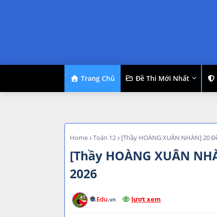
Trang Chủ
Đề Thi Mới Nhất
Home
Toán 12
[Thầy HOÀNG XUÂN NHÀN] 20 Đề
[Thầy HOÀNG XUÂN NHÀ
2026
🌐
.Edu
.
lượt xem
vn