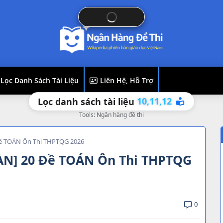
Lọc Danh Sách Tài Liệu
Liên Hệ, Hỗ Trợ
10,
11,
12
Lọc danh sách tài liệu
Tools: Ngân hàng đề thi
 TOÁN Ôn Thi THPTQG 2026
N] 20 Đề TOÁN Ôn Thi THPTQG
0