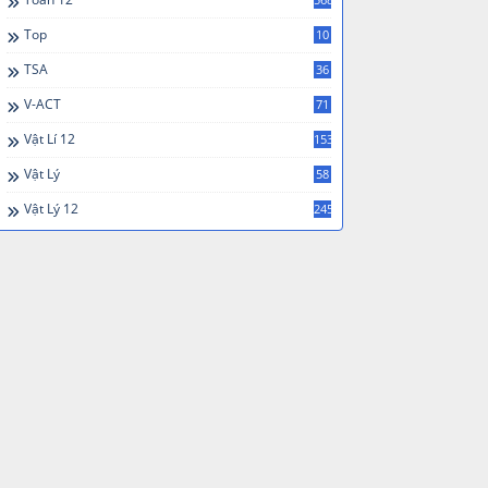
Top
10
TSA
36
V-ACT
71
Vật Lí 12
153
Vật Lý
58
Vật Lý 12
245