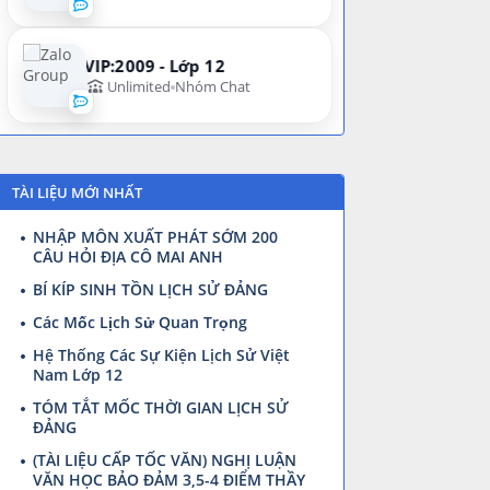
VIP:2009 - Lớp 12
Unlimited
Nhóm Chat
TÀI LIỆU MỚI NHẤT
NHẬP MÔN XUẤT PHÁT SỚM 200
CÂU HỎI ĐỊA CÔ MAI ANH
BÍ KÍP SINH TỒN LỊCH SỬ ĐẢNG
Các Mốc Lịch Sử Quan Trọng
Hệ Thống Các Sự Kiện Lịch Sử Việt
Nam Lớp 12
TÓM TẮT MỐC THỜI GIAN LỊCH SỬ
ĐẢNG
(TÀI LIỆU CẤP TỐC VĂN) NGHỊ LUẬN
VĂN HỌC BẢO ĐẢM 3,5-4 ĐIỂM THẦY