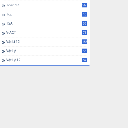
Toán 12
565
Top
10
TSA
36
V-ACT
71
Vật Lí 12
153
Vật Lý
58
Vật Lý 12
245