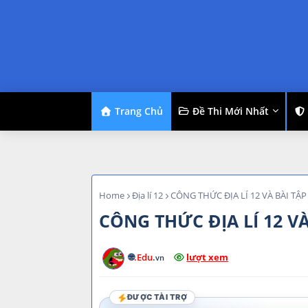
Trang Chủ
Đề Thi Mới Nhất
Home
Địa lí 12
CÔNG THỨC ĐỊA LÍ 12 VÀ BÀI TẬ
CÔNG THỨC ĐỊA LÍ 12 V
🌐
.Edu
.
lượt xem
vn
ĐƯỢC TÀI TRỢ