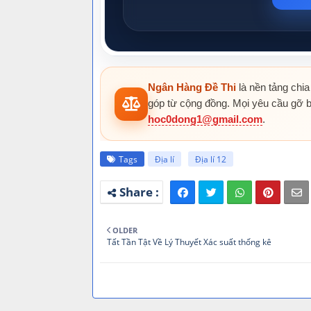
Ngân Hàng Đề Thi
là nền tảng chia
góp từ cộng đồng. Mọi yêu cầu gỡ b
hoc0dong1@gmail.com
.
Tags
Địa lí
Địa lí 12
OLDER
Tất Tần Tật Về Lý Thuyết Xác suất thống kê