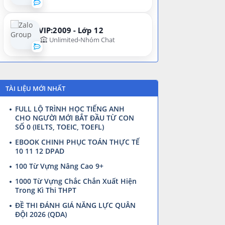
VIP:2009 - Lớp 12
Unlimited
Nhóm Chat
TÀI LIỆU MỚI NHẤT
FULL LỘ TRÌNH HỌC TIẾNG ANH
CHO NGƯỜI MỚI BẮT ĐẦU TỪ CON
SỐ 0 (IELTS, TOEIC, TOEFL)
EBOOK CHINH PHỤC TOÁN THỰC TẾ
10 11 12 DPAD
100 Từ Vựng Nâng Cao 9+
1000 Từ Vựng Chắc Chắn Xuất Hiện
Trong Kì Thi THPT
ĐỀ THI ĐÁNH GIÁ NĂNG LỰC QUÂN
ĐỘI 2026 (QDA)