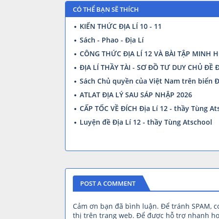
CÓ THỂ BẠN SẼ THÍCH
KIẾN THỨC ĐỊA LÍ 10 - 11
Sách - Phao - Địa Lí
CÔNG THỨC ĐỊA LÍ 12 VÀ BÀI TẬP MINH 
ĐỊA LÍ THẦY TÀI - SƠ ĐỒ TƯ DUY CHỦ ĐỀ 
Sách Chủ quyền của Việt Nam trên biển 
ATLAT ĐỊA LÝ SAU SÁP NHẬP 2026
CẤP TỐC VỀ ĐÍCH Địa Lí 12 - thầy Tùng At
Luyện đề Địa Lí 12 - thầy Tùng Atschool
POST A COMMENT
Cảm ơn bạn đã bình luận. Để tránh SPAM, 
thị trên trang web. Để được hỗ trợ nhanh hơ