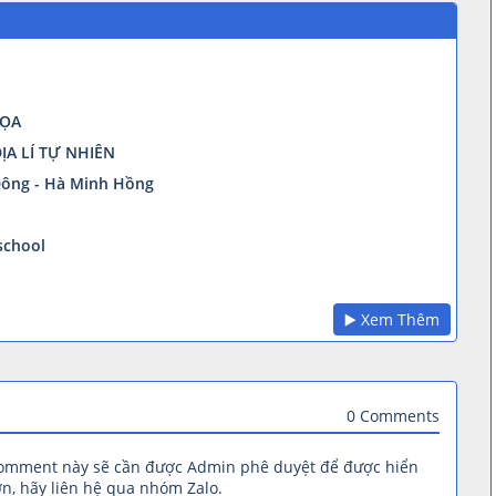
HỌA
ĐỊA LÍ TỰ NHIÊN
Đông - Hà Minh Hồng
school
▶️ Xem Thêm
0 Comments
comment này sẽ cần được Admin phê duyệt để được hiển
n, hãy liên hệ qua nhóm Zalo.