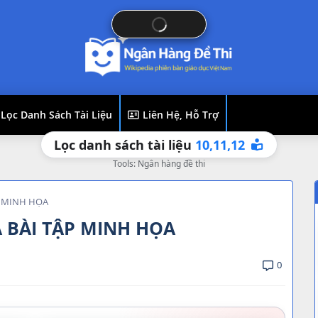
Lọc Danh Sách Tài Liệu
Liên Hệ, Hỗ Trợ
12
11,
10,
Lọc danh sách tài liệu
Tools: Ngân hàng đề thi
P MINH HỌA
À BÀI TẬP MINH HỌA
0