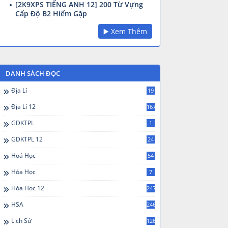
[2K9XPS TIẾNG ANH 12] 200 Từ Vựng
Cấp Độ B2 Hiếm Gặp
▶️ Xem Thêm
DANH SÁCH ĐỌC
Địa Lí
19
Địa Lí 12
167
GDKTPL
1
GDKTPL 12
24
Hoá Học
54
Hóa Học
7
Hóa Học 12
247
HSA
246
Lịch Sử
126