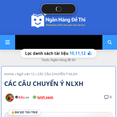
12
11,
10,
Lọc danh sách tài liệu
Tools: Ngân hàng đề thi
Home
Ngữ văn 12
CÁC CÂU CHUYỂN Ý NLXH
CÁC CÂU CHUYỂN Ý NLXH
0
🌐
.Edu
.
lượt xem
vn
ĐƯỢC TÀI TRỢ