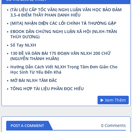
(TÀI LIỆU CẤP TỐC VĂN) NGHỊ LUẬN VĂN HỌC BẢO ĐẢM
3,5-4 ĐIỂM THẦY PHAN DANH HIẾU
[MITA] NHẬN DIỆN CÁC LỖI CHÍNH TẢ THƯỜNG GẶP
EBOOK DẪN CHỨNG NGHỊ LUẬN XÃ HỘI (NLXH-TRẦN
THÙY DƯƠNG)
Sổ Tay NLXH
130 ĐỀ VÀ DÀN BÀI 175 ĐOẠN VĂN NLXH 200 CHỮ
(NGUYỄN THÀNH HUÂN)
Hướng Dẫn Cách Viết NLXH Trọng Tâm Đơn Giản Cho
Học Sinh Từ Yếu Đến Khá
MỞ BÀI NLXH TÂM ĐẮC
TỔNG HỢP TÀI LIỆU PHẦN ĐỌC HIỂU
▶️ Xem Thêm
0 Comments
POST A COMMENT