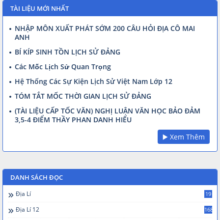
TÀI LIỆU MỚI NHẤT
NHẬP MÔN XUẤT PHÁT SỚM 200 CÂU HỎI ĐỊA CÔ MAI
ANH
BÍ KÍP SINH TỒN LỊCH SỬ ĐẢNG
Các Mốc Lịch Sử Quan Trọng
Hệ Thống Các Sự Kiện Lịch Sử Việt Nam Lớp 12
TÓM TẮT MỐC THỜI GIAN LỊCH SỬ ĐẢNG
(TÀI LIỆU CẤP TỐC VĂN) NGHỊ LUẬN VĂN HỌC BẢO ĐẢM
3,5-4 ĐIỂM THẦY PHAN DANH HIẾU
▶️ Xem Thêm
DANH SÁCH ĐỌC
Địa Lí
19
Địa Lí 12
168