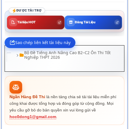
ĐƯỢC TÀI TRỢ
Tài liệu HOT
Đăng Tài Liệu
Bộ Đề Tiếng Anh Nâng Cao B2–C2 Ôn Thi Tốt
Nghiệp THPT 2026
Đề
Đáp án
[GV] ĐỀ 19 - A. ĐỀ THI-vnpdf.pdf
[GV] ĐỀ 19 - B. ĐÁP ÁN VÀ BẢNG TỪ-
[GV] ĐỀ 19 - C. BẢN DỊCH-vnpdf.pdf
vnpdf.pdf
ĐỀ 01 - A. ĐỀ THI-vnpdf.pdf
Ngân Hàng Đề Thi
là nền tảng chia sẻ tải tài liệu miễn phí
ĐỀ 01 - B. ĐÁP ÁN & BẢNG TỪ-
công khai được tổng hợp và đóng góp từ cộng đồng. Mọi
vnpdf.pdf
ĐỀ 01 - C. BẢN DỊCH-vnpdf.pdf
yêu cầu gỡ bỏ do bản quyền xin vui lòng gửi về
ĐỀ 02 - B. ĐÁP ÁN & BẢNG TỪ-
ĐỀ 02 - A. ĐỀ THI-vnpdf.pdf
hoc0dong1@gmail.com
.
vnpdf.pdf
ĐỀ 02 - C. BẢN DỊCH-vnpdf.pdf
ĐỀ 03 - B. ĐÁP ÁN & BẢNG TỪ-