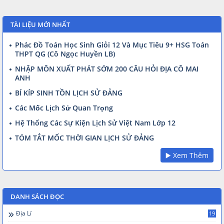
TÀI LIỆU MỚI NHẤT
Phác Đồ Toán Học Sinh Giỏi 12 Và Mục Tiêu 9+ HSG Toán
THPT QG (Cô Ngọc Huyền LB)
NHẬP MÔN XUẤT PHÁT SỚM 200 CÂU HỎI ĐỊA CÔ MAI
ANH
BÍ KÍP SINH TỒN LỊCH SỬ ĐẢNG
Các Mốc Lịch Sử Quan Trọng
Hệ Thống Các Sự Kiện Lịch Sử Việt Nam Lớp 12
TÓM TẮT MỐC THỜI GIAN LỊCH SỬ ĐẢNG
▶️ Xem Thêm
DANH SÁCH ĐỌC
Địa Lí
19