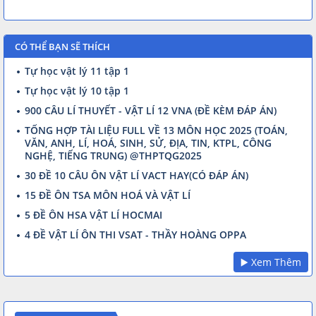
CÓ THỂ BẠN SẼ THÍCH
Tự học vật lý 11 tập 1
Tự học vật lý 10 tập 1
900 CÂU LÍ THUYẾT - VẬT LÍ 12 VNA (ĐỀ KÈM ĐÁP ÁN)
TỔNG HỢP TÀI LIỆU FULL VỀ 13 MÔN HỌC 2025 (TOÁN,
VĂN, ANH, LÍ, HOÁ, SINH, SỬ, ĐỊA, TIN, KTPL, CÔNG
NGHỆ, TIẾNG TRUNG) @THPTQG2025
30 ĐỀ 10 CÂU ÔN VẬT LÍ VACT HAY(CÓ ĐÁP ÁN)
15 ĐỀ ÔN TSA MÔN HOÁ VÀ VẬT LÍ
5 ĐỀ ÔN HSA VẬT LÍ HOCMAI
4 ĐỀ VẬT LÍ ÔN THI VSAT - THẦY HOÀNG OPPA
▶️ Xem Thêm