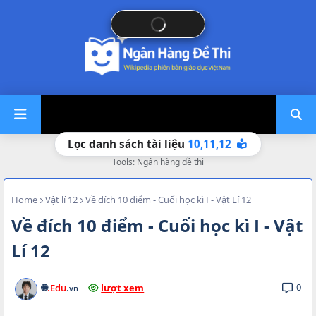
10,
11,
12
Lọc danh sách tài liệu
Tools: Ngân hàng đề thi
Home
Vật lí 12
Về đích 10 điểm - Cuối học kì I - Vật Lí 12
Về đích 10 điểm - Cuối học kì I - Vật
Lí 12
0
🌐
.Edu
.
lượt xem
vn