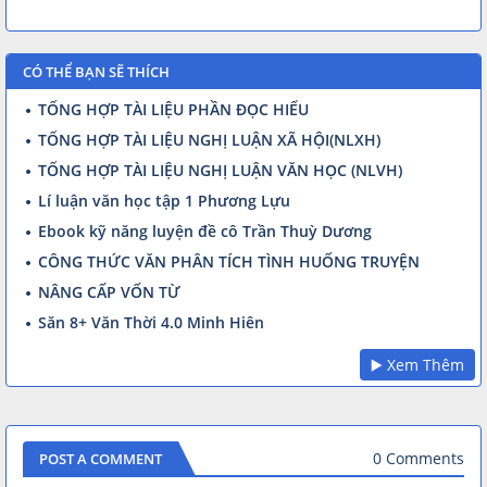
CÓ THỂ BẠN SẼ THÍCH
TỔNG HỢP TÀI LIỆU PHẦN ĐỌC HIỂU
TỔNG HỢP TÀI LIỆU NGHỊ LUẬN XÃ HỘI(NLXH)
TỔNG HỢP TÀI LIỆU NGHỊ LUẬN VĂN HỌC (NLVH)
Lí luận văn học tập 1 Phương Lựu
Ebook kỹ năng luyện đề cô Trần Thuỳ Dương
CÔNG THỨC VĂN PHÂN TÍCH TÌNH HUỐNG TRUYỆN
NÂNG CẤP VỐN TỪ
Săn 8+ Văn Thời 4.0 Minh Hiên
▶️ Xem Thêm
0 Comments
POST A COMMENT