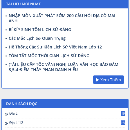
TÀI LIỆU MỚI NHẤT
NHẬP MÔN XUẤT PHÁT SỚM 200 CÂU HỎI ĐỊA CÔ MAI
ANH
BÍ KÍP SINH TỒN LỊCH SỬ ĐẢNG
Các Mốc Lịch Sử Quan Trọng
Hệ Thống Các Sự Kiện Lịch Sử Việt Nam Lớp 12
TÓM TẮT MỐC THỜI GIAN LỊCH SỬ ĐẢNG
(TÀI LIỆU CẤP TỐC VĂN) NGHỊ LUẬN VĂN HỌC BẢO ĐẢM
3,5-4 ĐIỂM THẦY PHAN DANH HIẾU
▶️ Xem Thêm
DANH SÁCH ĐỌC
Địa Lí
19
Địa Lí 12
168