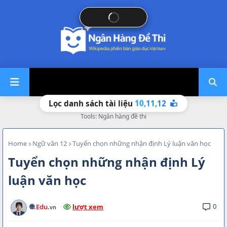
12
11,
10,
Lọc danh sách tài liệu
Tools: Ngân hàng đề thi
Home
Ngữ văn 12
Tuyển chọn những nhận định Lý luận văn học
Tuyển chọn những nhận định Lý
luận văn học
0
🌐
.Edu
.
lượt xem
vn