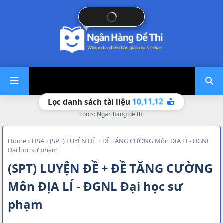
10,
11,
12
Lọc danh sách tài liệu
Tools: Ngân hàng đề thi
Home
HSA
(SPT) LUYỆN ĐỀ + ĐỀ TĂNG CƯỜNG Môn ĐỊA LÍ - ĐGNL
Đại học sư phạm
(SPT) LUYỆN ĐỀ + ĐỀ TĂNG CƯỜNG
Môn ĐỊA LÍ - ĐGNL Đại học sư
phạm