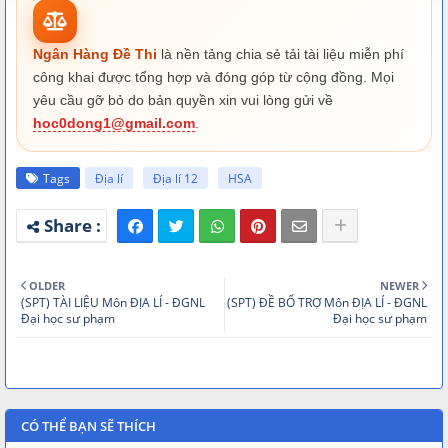
2. ĐGNLSP - ĐỊA - BUỔI 35 - ĐÁP ÁN ĐỀ 6
17.pdf
TĂNG CƯỜNG.pdf
1. ĐGNLSP - ĐỊA - BUỔI 37 - ĐỀ 18.pdf
2. ĐGNLSP - ĐỊA - BUỔI 36 - ĐÁP ÁN ĐỀ 7
1. ĐGNLSP - ĐỊA - BUỔI 35 - ĐỀ 16.pdf
TĂNG CƯỜNG.pdf
Ngân Hàng Đề Thi
là nền tảng chia sẻ tải tài liệu miễn phí
1. ĐGNLSP - ĐỊA - BUỔI 37 - ĐỀ 9 TĂNG
công khai được tổng hợp và đóng góp từ cộng đồng. Mọi
1. ĐGNLSP - ĐỊA - BUỔI 36 - ĐỀ 17.pdf
CƯỜNG.pdf
1. ĐGNLSP - ĐỊA - BUỔI 35 - ĐỀ 6 TĂNG
CƯỜNG.pdf
yêu cầu gỡ bỏ do bản quyền xin vui lòng gửi về
1. ĐGNLSP - ĐỊA - BUỔI 37 - ĐỀ 8 TĂNG
1. ĐGNLSP - ĐỊA - BUỔI 36 - ĐỀ 7 TĂNG
hoc0dong1@gmail.com
.
CƯỜNG.pdf
CƯỜNG.pdf
Tags
Địa lí
Địa lí 12
HSA
OLDER
NEWER
(SPT) TÀI LIỆU Môn ĐỊA LÍ - ĐGNL
(SPT) ĐỀ BỔ TRỢ Môn ĐỊA LÍ - ĐGNL
Đại học sư phạm
Đại học sư phạm
CÓ THỂ BẠN SẼ THÍCH