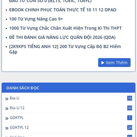
ĐẦU TỪ CON SỐ 0 (IELTS, TOEIC, TOEFL)
EBOOK CHINH PHỤC TOÁN THỰC TẾ 10 11 12 DPAD
100 Từ Vựng Nâng Cao 9+
1000 Từ Vựng Chắc Chắn Xuất Hiện Trong Kì Thi THPT
ĐỀ THI ĐÁNH GIÁ NĂNG LỰC QUÂN ĐỘI 2026 (QDA)
[2K9XPS TIẾNG ANH 12] 200 Từ Vựng Cấp Độ B2 Hiếm
Gặp
▶️ Xem Thêm
DANH SÁCH ĐỌC
Địa Lí
19
Địa Lí 12
167
GDKTPL
1
GDKTPL 12
24