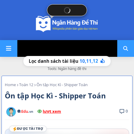
10,
11,
12
Lọc danh sách tài liệu
Tools: Ngân hàng đề thi
Home
Toán 12
Ôn tập Học Kì - Shipper Toán
Ôn tập Học Kì - Shipper Toán
0
🌐
.Edu
.
lượt xem
vn
ĐƯỢC TÀI TRỢ