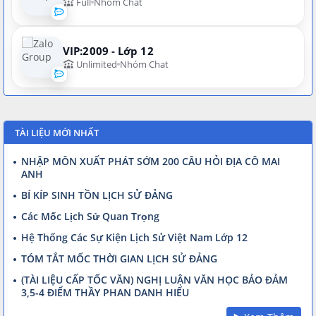
Full
Nhóm Chat
VIP:2009 - Lớp 12
Unlimited
Nhóm Chat
TÀI LIỆU MỚI NHẤT
NHẬP MÔN XUẤT PHÁT SỚM 200 CÂU HỎI ĐỊA CÔ MAI
ANH
BÍ KÍP SINH TỒN LỊCH SỬ ĐẢNG
Các Mốc Lịch Sử Quan Trọng
Hệ Thống Các Sự Kiện Lịch Sử Việt Nam Lớp 12
TÓM TẮT MỐC THỜI GIAN LỊCH SỬ ĐẢNG
(TÀI LIỆU CẤP TỐC VĂN) NGHỊ LUẬN VĂN HỌC BẢO ĐẢM
3,5-4 ĐIỂM THẦY PHAN DANH HIẾU