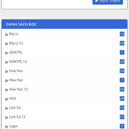
▶️ Xem Thêm
DANH SÁCH ĐỌC
Địa Lí
19
Địa Lí 12
168
GDKTPL
1
GDKTPL 12
24
Hoá Học
54
Hóa Học
7
Hóa Học 12
247
HSA
246
Lịch Sử
126
Lịch Sử 12
213
Login
9