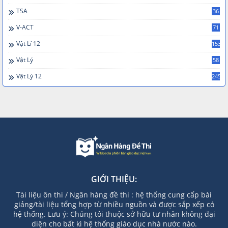
TSA
36
V-ACT
71
Vật Lí 12
153
Vật Lý
58
Vật Lý 12
245
GIỚI THIỆU:
Tài liệu ôn thi / Ngân hàng đề thi : hệ thống cung cấp bài
giảng/tài liệu tổng hợp từ nhiều nguồn và được sắp xếp có
hệ thống. Lưu ý: Chúng tôi thuộc sở hữu tư nhân không đại
diện cho bất kì hệ thống giáo dục nhà nước nào.