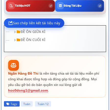
Tài liệu HOT
Đăng Tài Liệu
ĐỀ ÔN GIỮA KÌ
ĐỀ ÔN CUỐI KÌ
0f85018786e59948da5e85b205cd7249.pdf
00ec620f16403e8e11137396ad1dac79.pdf
82e30a34366b35a7024b6756ee7c216f.pdf
14deeac9a0ed2f05a41202897269f684.pdf
5808b8863fa370ee4e39874b7d269f53.pdf
782aad909556ffa20f4cead828e7103d.pdf
c656dc49d1de22b214e2617c8837b627.pd
f
03510bf65a1f4844c49d2a0f5243df89.pdf
Ngân Hàng Đề Thi
là nền tảng chia sẻ tải tài liệu miễn phí
công khai được tổng hợp và đóng góp từ cộng đồng. Mọi
b117ec1d7fca7bb059df5852dc20f9b7.pdf
yêu cầu gỡ bỏ do bản quyền xin vui lòng gửi về
hoc0dong1@gmail.com
.
Tags
Toán
Toán 12