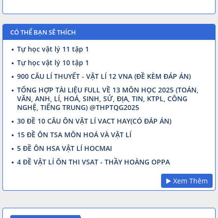
CÓ THỂ BẠN SẼ THÍCH
Tự học vật lý 11 tập 1
Tự học vật lý 10 tập 1
900 CÂU LÍ THUYẾT - VẬT LÍ 12 VNA (ĐỀ KÈM ĐÁP ÁN)
TỔNG HỢP TÀI LIỆU FULL VỀ 13 MÔN HỌC 2025 (TOÁN,
VĂN, ANH, LÍ, HOÁ, SINH, SỬ, ĐỊA, TIN, KTPL, CÔNG
NGHỆ, TIẾNG TRUNG) @THPTQG2025
30 ĐỀ 10 CÂU ÔN VẬT LÍ VACT HAY(CÓ ĐÁP ÁN)
15 ĐỀ ÔN TSA MÔN HOÁ VÀ VẬT LÍ
5 ĐỀ ÔN HSA VẬT LÍ HOCMAI
4 ĐỀ VẬT LÍ ÔN THI VSAT - THẦY HOÀNG OPPA
▶️ Xem Thêm