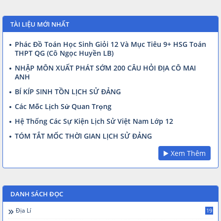
TÀI LIỆU MỚI NHẤT
Phác Đồ Toán Học Sinh Giỏi 12 Và Mục Tiêu 9+ HSG Toán
THPT QG (Cô Ngọc Huyền LB)
NHẬP MÔN XUẤT PHÁT SỚM 200 CÂU HỎI ĐỊA CÔ MAI
ANH
BÍ KÍP SINH TỒN LỊCH SỬ ĐẢNG
Các Mốc Lịch Sử Quan Trọng
Hệ Thống Các Sự Kiện Lịch Sử Việt Nam Lớp 12
TÓM TẮT MỐC THỜI GIAN LỊCH SỬ ĐẢNG
▶️ Xem Thêm
DANH SÁCH ĐỌC
Địa Lí
19