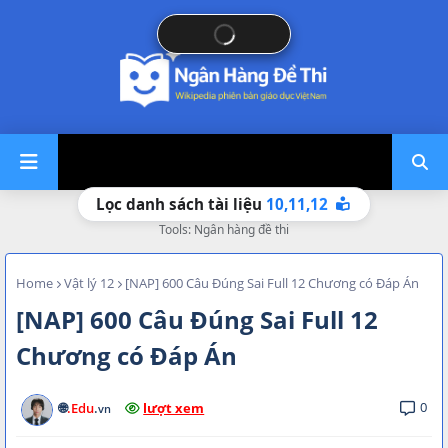
10,
11,
12
Lọc danh sách tài liệu
Tools: Ngân hàng đề thi
Home
Vật lý 12
[NAP] 600 Câu Đúng Sai Full 12 Chương có Đáp Án
[NAP] 600 Câu Đúng Sai Full 12
Chương có Đáp Án
0
🌐
.Edu
.
lượt xem
vn