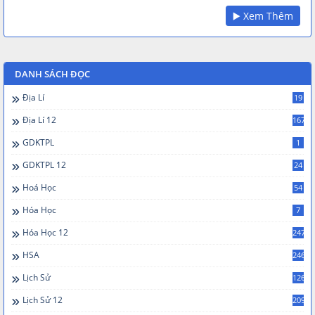
▶️ Xem Thêm
DANH SÁCH ĐỌC
Địa Lí
19
Địa Lí 12
167
GDKTPL
1
GDKTPL 12
24
Hoá Học
54
Hóa Học
7
Hóa Học 12
247
HSA
246
Lịch Sử
126
Lịch Sử 12
209