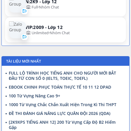
N:2K9 - Lớp 12
Full
Nhóm Chat
VIP:2009 - Lớp 12
Unlimited
Nhóm Chat
TÀI LIỆU MỚI NHẤT
FULL LỘ TRÌNH HỌC TIẾNG ANH CHO NGƯỜI MỚI BẮT
ĐẦU TỪ CON SỐ 0 (IELTS, TOEIC, TOEFL)
EBOOK CHINH PHỤC TOÁN THỰC TẾ 10 11 12 DPAD
100 Từ Vựng Nâng Cao 9+
1000 Từ Vựng Chắc Chắn Xuất Hiện Trong Kì Thi THPT
ĐỀ THI ĐÁNH GIÁ NĂNG LỰC QUÂN ĐỘI 2026 (QDA)
[2K9XPS TIẾNG ANH 12] 200 Từ Vựng Cấp Độ B2 Hiếm
Gặp