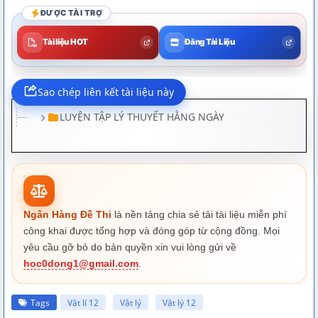
ĐƯỢC TÀI TRỢ
Tài liệu HOT
Đăng Tài Liệu
LUYỆN TẬP LÝ THUYẾT HẰNG NGÀY
[Vật Lí 12 - SGK mới] 100 Câu Lí Thuyết
Thanh Tra Kiến Thức - Học Sinh Lớp 12 -
Thầy VNA.mp4
[Vật Lí 12 - SGK mới] Chữa 699 Câu Hỏi
Chinh Phục Toàn Diện Lí Thuyết - Buổi 1 -
Thầy VNA.mp4
Ngân Hàng Đề Thi
là nền tảng chia sẻ tải tài liệu miễn phí
công khai được tổng hợp và đóng góp từ cộng đồng. Mọi
[Vật Lí 12 - SGK mới] Chữa 699 Câu Hỏi
Chinh Phục Toàn Diện Lí Thuyết - Buổi 2 -
yêu cầu gỡ bỏ do bản quyền xin vui lòng gửi về
Thầy VNA.mp4
hoc0dong1@gmail.com
.
[Vật Lí 12 - SGK mới] Chữa 699 Câu Hỏi
Chinh Phục Toàn Diện Lí Thuyết - Buổi 3 -
Thầy VNA.mp4
Tags
Vật lí 12
Vật lý
Vật lý 12