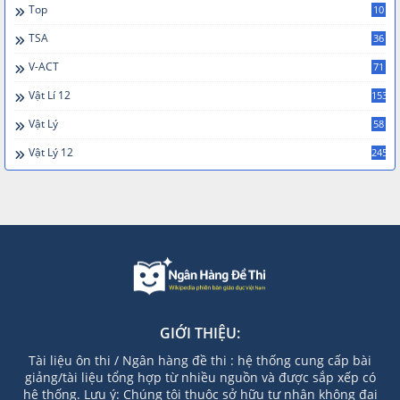
Top
10
TSA
36
V-ACT
71
Vật Lí 12
153
Vật Lý
58
Vật Lý 12
245
GIỚI THIỆU:
Tài liệu ôn thi / Ngân hàng đề thi : hệ thống cung cấp bài
giảng/tài liệu tổng hợp từ nhiều nguồn và được sắp xếp có
hệ thống. Lưu ý: Chúng tôi thuộc sở hữu tư nhân không đại