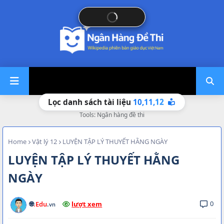
10,
11,
12
Lọc danh sách tài liệu
Tools: Ngân hàng đề thi
Home
Vật lý 12
LUYỆN TẬP LÝ THUYẾT HẰNG NGÀY
LUYỆN TẬP LÝ THUYẾT HẰNG
NGÀY
0
🌐
.Edu
.
lượt xem
vn