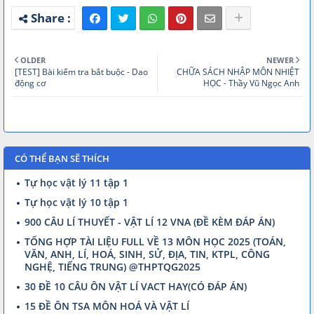
[Vật Lí 12 - SGK mới] Chữa 699 Câu Hỏi
Chinh Phục Toàn Diện Lí Thuyết - Buổi 4 -
Thầy VNA.mp4
[Vật Lí 12 - SGK mới] Chữa 699 Câu Hỏi
OLDER
NEWER
Chinh Phục Toàn Diện Lí Thuyết - Buổi 5 -
[TEST] Bài kiểm tra bắt buộc - Dao
CHỮA SÁCH NHẬP MÔN NHIỆT
Thầy VNA.mp4
động cơ
HỌC - Thầy Vũ Ngọc Anh
100-cau-trac-nghiem-toc-do-
1744722139780.pdf
699-cau-hoi-chinh-phuc-toan-dien-ly-
thuyet-1744737634564.pdf
CÓ THỂ BẠN SẼ THÍCH
Tự học vật lý 11 tập 1
Tự học vật lý 10 tập 1
900 CÂU LÍ THUYẾT - VẬT LÍ 12 VNA (ĐỀ KÈM ĐÁP ÁN)
TỔNG HỢP TÀI LIỆU FULL VỀ 13 MÔN HỌC 2025 (TOÁN,
VĂN, ANH, LÍ, HOÁ, SINH, SỬ, ĐỊA, TIN, KTPL, CÔNG
NGHỆ, TIẾNG TRUNG) @THPTQG2025
30 ĐỀ 10 CÂU ÔN VẬT LÍ VACT HAY(CÓ ĐÁP ÁN)
15 ĐỀ ÔN TSA MÔN HOÁ VÀ VẬT LÍ