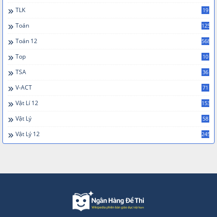
TLK
19
Toán
125
Toán 12
568
Top
10
TSA
36
V-ACT
71
Vật Lí 12
153
Vật Lý
58
Vật Lý 12
245