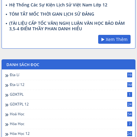
Hệ Thống Các Sự Kiện Lịch Sử Việt Nam Lớp 12
TÓM TẮT MỐC THỜI GIAN LỊCH SỬ ĐẢNG
(TÀI LIỆU CẤP TỐC VĂN) NGHỊ LUẬN VĂN HỌC BẢO ĐẢM
3,5-4 ĐIỂM THẦY PHAN DANH HIẾU
▶️ Xem Thêm
DANH SÁCH ĐỌC
Địa Lí
19
Địa Lí 12
168
GDKTPL
1
GDKTPL 12
24
Hoá Học
54
Hóa Học
7
Hóa Học 12
247