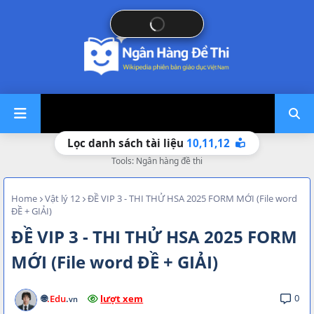
10,
11,
12
Lọc danh sách tài liệu
Tools: Ngân hàng đề thi
Home
Vật lý 12
ĐỀ VIP 3 - THI THỬ HSA 2025 FORM MỚI (File word
ĐỀ + GIẢI)
ĐỀ VIP 3 - THI THỬ HSA 2025 FORM
MỚI (File word ĐỀ + GIẢI)
0
🌐
.Edu
.
lượt xem
vn