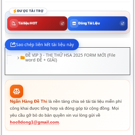
ĐƯỢC TÀI TRỢ
Tài liệu HOT
Đăng Tài Liệu
ĐỀ VIP 3 - THI THỬ HSA 2025 FORM MỚI (File
word ĐỀ + GIẢI)
Đề
Đáp án
1. ĐỀ ĐẦY ĐỦ
Đáp án 1. ĐỀ ĐẦY ĐỦ
1. ĐỀ ĐẦY ĐỦ
Đáp án 1. ĐỀ ĐẦY ĐỦ
2. PHẦN 1 - TOÁN HỌC VÀ XỬ LÍ SỐ
Ngân Hàng Đề Thi
là nền tảng chia sẻ tải tài liệu miễn phí
LIỆU
công khai được tổng hợp và đóng góp từ cộng đồng. Mọi
Đáp án 2. PHẦN 1 - TOÁN HỌC VÀ XỬ LÍ
2. PHẦN 1 - TOÁN HỌC VÀ XỬ LÍ SỐ
SỐ LIỆU
yêu cầu gỡ bỏ do bản quyền xin vui lòng gửi về
LIỆU
hoc0dong1@gmail.com
.
Đáp án 2. PHẦN 1 - TOÁN HỌC VÀ XỬ LÍ
3. PHẦN 2 - NGÔN NGỮ - VĂN HỌC
SỐ LIỆU