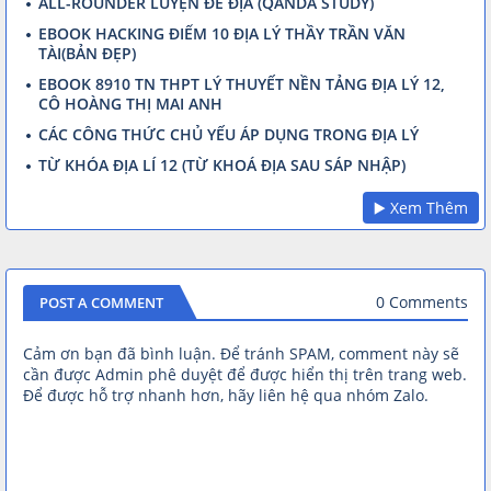
ALL-ROUNDER LUYỆN ĐỀ ĐỊA (QANDA STUDY)
Đáp án 5. PHẦN 3 - TIẾNG ANH
EBOOK HACKING ĐIỂM 10 ĐỊA LÝ THẦY TRẦN VĂN
Đáp án 5. PHẦN 3 - TIẾNG ANH
TÀI(BẢN ĐẸP)
EBOOK 8910 TN THPT LÝ THUYẾT NỀN TẢNG ĐỊA LÝ 12,
CÔ HOÀNG THỊ MAI ANH
CÁC CÔNG THỨC CHỦ YẾU ÁP DỤNG TRONG ĐỊA LÝ
TỪ KHÓA ĐỊA LÍ 12 (TỪ KHOÁ ĐỊA SAU SÁP NHẬP)
▶️ Xem Thêm
0 Comments
POST A COMMENT
Cảm ơn bạn đã bình luận. Để tránh SPAM, comment này sẽ
cần được Admin phê duyệt để được hiển thị trên trang web.
Để được hỗ trợ nhanh hơn, hãy liên hệ qua nhóm Zalo.