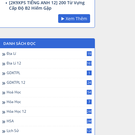
[2K9XPS TIẾNG ANH 12] 200 Từ Vựng
Cấp Độ B2 Hiếm Gặp
▶️ Xem Thêm
DANH SÁCH ĐỌC
Địa Lí
19
Địa Lí 12
167
GDKTPL
1
GDKTPL 12
24
Hoá Học
54
Hóa Học
7
Hóa Học 12
246
HSA
246
Lịch Sử
126