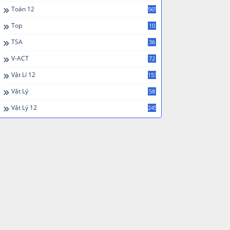
Toán 12
565
Top
10
TSA
36
V-ACT
72
Vật Lí 12
153
Vật Lý
58
Vật Lý 12
245