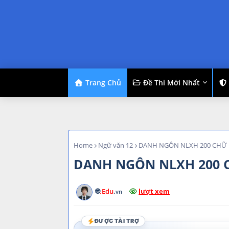
Trang Chủ
Đề Thi Mới Nhất
Home
Ngữ văn 12
DANH NGÔN NLXH 200 CHỮ
DANH NGÔN NLXH 200 
🌐
.Edu
.
lượt xem
vn
ĐƯỢC TÀI TRỢ