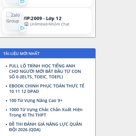
VIP:2009 - Lớp 12
Unlimited
Nhóm Chat
TÀI LIỆU MỚI NHẤT
FULL LỘ TRÌNH HỌC TIẾNG ANH
CHO NGƯỜI MỚI BẮT ĐẦU TỪ CON
SỐ 0 (IELTS, TOEIC, TOEFL)
EBOOK CHINH PHỤC TOÁN THỰC TẾ
10 11 12 DPAD
100 Từ Vựng Nâng Cao 9+
1000 Từ Vựng Chắc Chắn Xuất Hiện
Trong Kì Thi THPT
ĐỀ THI ĐÁNH GIÁ NĂNG LỰC QUÂN
ĐỘI 2026 (QDA)