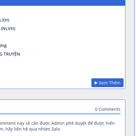
LXH)
 (NLVH)
ơng
G TRUYỆN
▶️ Xem Thêm
0 Comments
comment này sẽ cần được Admin phê duyệt để được hiển
n, hãy liên hệ qua nhóm Zalo.