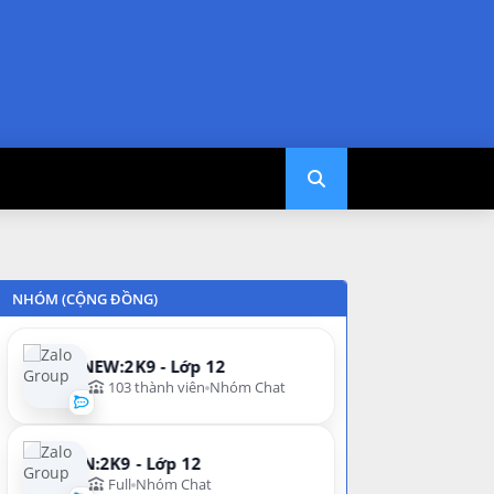
NHÓM (CỘNG ĐỒNG)
NEW:2K9 - Lớp 12
103 thành viên
Nhóm Chat
N:2K9 - Lớp 12
Full
Nhóm Chat