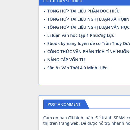
CÓ THỂ BẠN SẼ THÍCH
TỔNG HỢP TÀI LIỆU PHẦN ĐỌC HIỂU
TỔNG HỢP TÀI LIỆU NGHỊ LUẬN XÃ HỘI(N
TỔNG HỢP TÀI LIỆU NGHỊ LUẬN VĂN HỌC
Lí luận văn học tập 1 Phương Lựu
Ebook kỹ năng luyện đề cô Trần Thuỳ Dư
CÔNG THỨC VĂN PHÂN TÍCH TÌNH HUỐN
NÂNG CẤP VỐN TỪ
Săn 8+ Văn Thời 4.0 Minh Hiên
POST A COMMENT
Cảm ơn bạn đã bình luận. Để tránh SPAM, 
thị trên trang web. Để được hỗ trợ nhanh hơ