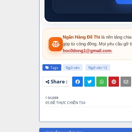
Ngân Hàng Đề Thi
là nền tảng chia
góp từ cộng đồng. Mọi yêu cầu gỡ b
hoc0dong1@gmail.com
.
Tags
Ngữ văn
Ngữ văn 12
OLDER
05 ĐỀ THỰC CHIẾN TSA